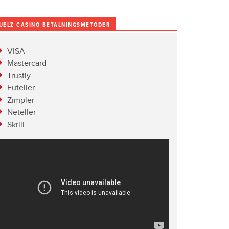
UELZ CASINO BETALNINGSMETODER
VISA
Mastercard
Trustly
Euteller
Zimpler
Neteller
Skrill