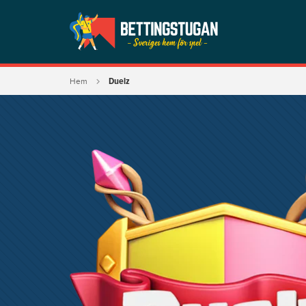
Duelz
Hem