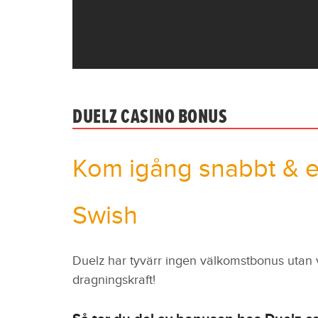
DUELZ CASINO BONUS
Kom igång snabbt & 
Swish
Duelz har tyvärr ingen välkomstbonus utan väl
dragningskraft!