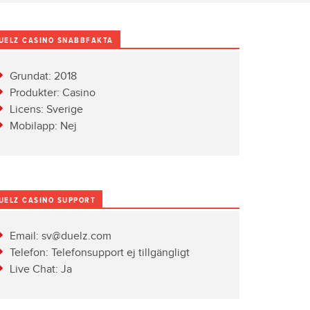
UELZ CASINO SNABBFAKTA
Grundat: 2018
Produkter: Casino
Licens: Sverige
Mobilapp: Nej
UELZ CASINO SUPPORT
Email: sv@duelz.com
Telefon: Telefonsupport ej tillgängligt
Live Chat: Ja