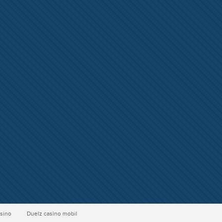
asino
Duelz casino mobil