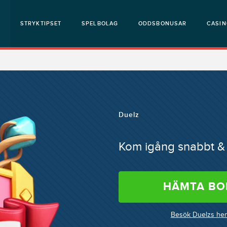
STRYKTIPSET
SPELBOLAG
ODDSBONUSAR
CASI
Duelz
Kom igång snabbt &
HÄMTA BO
Besök Duelzs he