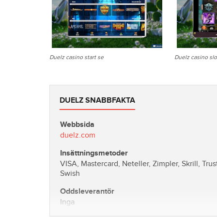
Duelz casino start se
Duelz casino slo
DUELZ SNABBFAKTA
Webbsida
duelz.com
Insättningsmetoder
VISA, Mastercard, Neteller, Zimpler, Skrill, Trust
Swish
Oddsleverantör
Inga