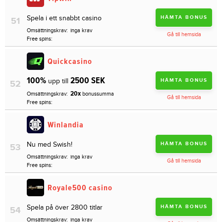
HÄMTA BONUS
Spela i ett snabbt casino
51
Omsättningskrav:
inga krav
Gå till hemsida
Free spins:
Quickcasino
100%
2500 SEK
upp till
HÄMTA BONUS
52
20x
Omsättningskrav:
bonussumma
Gå till hemsida
Free spins:
Winlandia
HÄMTA BONUS
Nu med Swish!
53
Omsättningskrav:
inga krav
Gå till hemsida
Free spins:
Royale500 casino
HÄMTA BONUS
Spela på över 2800 titlar
54
Omsättningskrav:
inga krav