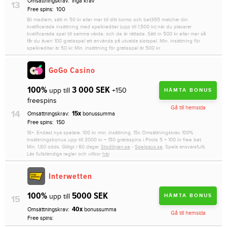
Omsättningskrav:
inga krav
13
Free spins:
100
Bli medlem, sätt in 50 kr eller mer till ditt konto och bet365 matchar din
kvalificerade insättning med spelkrediter (upp till 1.500 kr) när du placerar
kvalificerade spel till samma värde, och de är rättade. Sätt in 500 kr eller mer så
får du även 100 gratisspel att använda på utvalda slotspel. Min. insättning för
spelkrediter är 50 kr. Min. insättning för gratisspel är 500 kr.
GoGo Casino
100%
3 000 SEK
upp till
+150
HÄMTA BONUS
freespins
Gå till hemsida
14
15x
Omsättningskrav:
bonussumma
Free spins:
150
18+. Endast nya spelare. 100 kr. min. insättning. 15x Omsättningskrav. 100%
Insättningsbonus upp till 3000 kr + 150 gratisspins i Pirots 5 + 100 kr free bet.
Min. 1,80 odds. Giltigt i 60 dagar.
Stodlinjen.se
-
Spelpaus.se
. Spela ansvarsfullt.
Läs fullständiga regler och villkor
här
.
Interwetten
100%
5000 SEK
upp till
HÄMTA BONUS
15
40x
Omsättningskrav:
bonussumma
Gå till hemsida
Free spins: