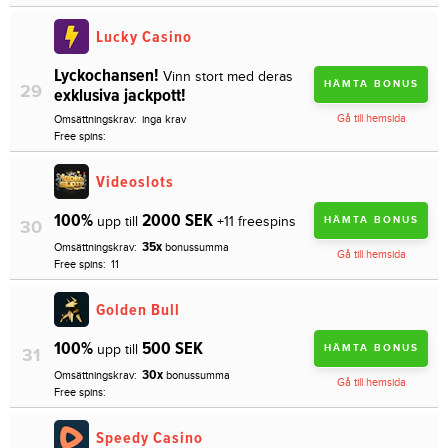
Lucky Casino
Lyckochansen!
Vinn stort med deras
HÄMTA BONUS
29
exklusiva jackpott!
Gå till hemsida
Omsättningskrav:
inga krav
Free spins:
Videoslots
100%
2000 SEK
upp till
+11 freespins
HÄMTA BONUS
30
35x
Omsättningskrav:
bonussumma
Gå till hemsida
Free spins:
11
Golden Bull
100%
500 SEK
upp till
HÄMTA BONUS
31
30x
Omsättningskrav:
bonussumma
Gå till hemsida
Free spins:
Speedy Casino