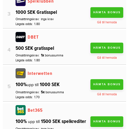
Spelklubben
1000 SEK Gratisspel
HÄMTA BONUS
3
Omsättningskrav:
inga krav
Gå till hemsida
Lägsta odds:
1.80
DBET
500 SEK gratisspel
HÄMTA BONUS
4
1x
Omsättningskrav:
bonussumma
Gå till hemsida
Lägsta odds:
1.80
Interwetten
100%
1000 SEK
upp till
HÄMTA BONUS
5
5x
Omsättningskrav:
bonussumma
Gå till hemsida
Lägsta odds:
1.70
Bet365
100%
1500 SEK spelkrediter
upp till
HÄMTA BONUS
Omsättningskrav:
inga krav