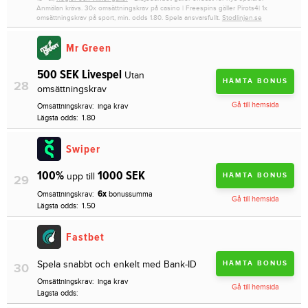
Anmälan krävs. 30x omsättningskrav på casino | Freespins gäller Pirots4| 1x
omsättningskrav på sport, min. odds 1.80. Spela ansvarsfullt.
Stodlinjen.se
Mr Green
500 SEK Livespel
Utan
HÄMTA BONUS
28
omsättningskrav
Gå till hemsida
Omsättningskrav:
inga krav
Lägsta odds:
1.80
Swiper
100%
1000 SEK
upp till
HÄMTA BONUS
29
6x
Omsättningskrav:
bonussumma
Gå till hemsida
Lägsta odds:
1.50
Fastbet
HÄMTA BONUS
Spela snabbt och enkelt med Bank-ID
30
Omsättningskrav:
inga krav
Gå till hemsida
Lägsta odds: