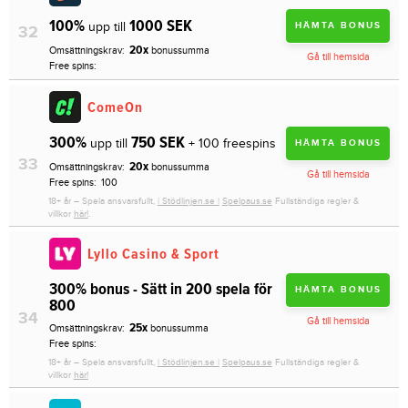
100%
1000 SEK
upp till
HÄMTA BONUS
32
20x
Omsättningskrav:
bonussumma
Gå till hemsida
Free spins:
ComeOn
300%
750 SEK
upp till
+ 100 freespins
HÄMTA BONUS
33
20x
Omsättningskrav:
bonussumma
Gå till hemsida
Free spins:
100
18+ år – Spela ansvarsfullt,
| Stödlinjen.se |
Spelpaus.se
Fullständiga regler &
villkor
här!
.
Lyllo Casino & Sport
300% bonus - Sätt in 200 spela för
HÄMTA BONUS
800
34
Gå till hemsida
25x
Omsättningskrav:
bonussumma
Free spins:
18+ år – Spela ansvarsfullt,
| Stödlinjen.se |
Spelpaus.se
Fullständiga regler &
villkor
här!