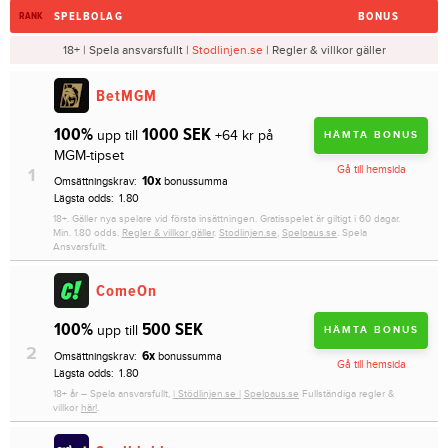
SPELBOLAG
BONUS
RANK
18+ | Spela ansvarsfullt |
Stodlinjen.se
| Regler & villkor gäller
BetMGM
100%
1000 SEK
upp till
+64 kr på
HÄMTA BONUS
MGM-tipset
Gå till hemsida
1
10x
Omsättningskrav:
bonussumma
Lägsta odds:
1.80
18+. Gäller nya spelare vid första insättningen. Gratisspelet är giltigt i 60 dagar.
Min. 1.80 odds.
Regler & villkor gäller
.
Stodlinjen.se
,
Spelpaus.se
. Spela
Ansvarsfullt.
ComeOn
100%
500 SEK
upp till
HÄMTA BONUS
2
6x
Omsättningskrav:
bonussumma
Gå till hemsida
Lägsta odds:
1.80
18+ år – Spela ansvarsfullt,
| Stödlinjen.se |
Spelpaus.se
Fullständiga regler &
villkor
här!
.