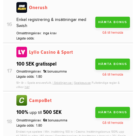
Onerush
Enkel registrering & insättningar med
HÄMTA BONUS
16
Swish
Gå till hemsida
Omsättningskrav:
inga krav
Lägsta odds:
Lyllo Casino & Sport
100 SEK gratisspel
HÄMTA BONUS
17
1x
Omsättningskrav:
bonussumma
Gå till hemsida
Lägsta odds:
1.80
18+ år – Spela ansvarsfullt,
| Stödlinjen.se |
Spelpaus.se
Fullständiga regler &
villkor
här!
CampoBet
100%
500 SEK
upp till
HÄMTA BONUS
6x
18
Omsättningskrav:
bonussumma
Gå till hemsida
Lägsta odds:
1.80
Endast nya spelare | Min. insättning 100 kr | Casino: Insättningsbonus 100% upp