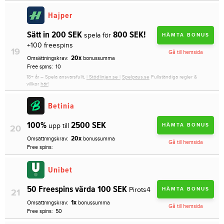
Hajper
Sätt in 200 SEK
800 SEK!
spela för
HÄMTA BONUS
+100 freespins
19
Gå till hemsida
20x
Omsättningskrav:
bonussumma
Free spins:
10
18+ år – Spela ansvarsfullt,
| Stödlinjen.se |
Spelpaus.se
Fullständiga regler &
villkor
här!
Betinia
100%
2500 SEK
upp till
HÄMTA BONUS
20
20x
Omsättningskrav:
bonussumma
Gå till hemsida
Free spins:
Unibet
50 Freespins värda 100 SEK
Pirots4
HÄMTA BONUS
21
1x
Omsättningskrav:
bonussumma
Gå till hemsida
Free spins:
50