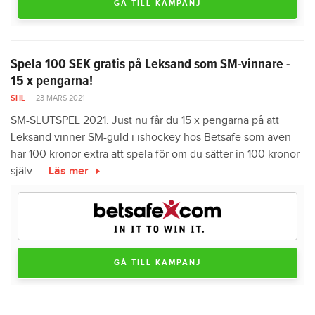
GÅ TILL KAMPANJ
Spela 100 SEK gratis på Leksand som SM-vinnare -
15 x pengarna!
SHL
23 MARS 2021
SM-SLUTSPEL 2021. Just nu får du 15 x pengarna på att
Leksand vinner SM-guld i ishockey hos Betsafe som även
har 100 kronor extra att spela för om du sätter in 100 kronor
själv. ...
Läs mer
GÅ TILL KAMPANJ