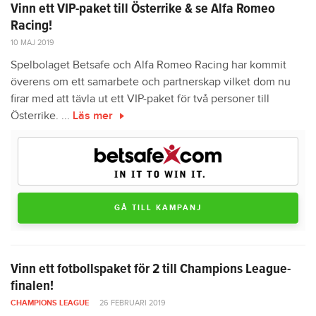
Vinn ett VIP-paket till Österrike & se Alfa Romeo
Racing!
10 MAJ 2019
Spelbolaget Betsafe och Alfa Romeo Racing har kommit
överens om ett samarbete och partnerskap vilket dom nu
firar med att tävla ut ett VIP-paket för två personer till
Österrike. ...
Läs mer
GÅ TILL KAMPANJ
Vinn ett fotbollspaket för 2 till Champions League-
finalen!
CHAMPIONS LEAGUE
26 FEBRUARI 2019