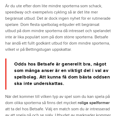
Är du ute efter dom lite mindre sporterna som schack,
speedway och exempelvis cykling så är det lite mer
begränsat utbud. Det är dock ingen nyhet för er rutinerade
spelare. Dom flesta spelbolag erbjuder ett begränsat
utbud på dom mindre sporterna då intresset och spelandet
inte är lika populärt som på dom större sporterna. Betsafe
har ändå ett fullt godkänt utbud för dom mindre sporterna,
vilket vi på Bettingstugan uppskattar.
Odds
hos Betsafe är generellt bra, något
som många anser är en viktigt del i val av
spelbolag. Att kunna få dom bästa oddsen
ska inte underskattas.
När det kommer till vilken typ av spel som du kan spela på
dom olika sporterna så finns det mycket
roliga spelformer
att ta del hos Betsafe. Välj en match som du är intresserad
av att spela på och se själv. Utbudet av marknader kommer