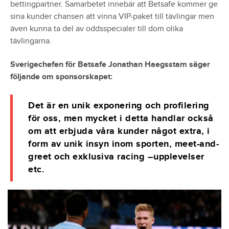
bettingpartner. Samarbetet innebär att Betsafe kommer ge
sina kunder chansen att vinna VIP-paket till tävlingar men
även kunna ta del av oddsspecialer till dom olika
tävlingarna.
Sverigechefen för Betsafe Jonathan Haegsstam säger
följande om sponsorskapet:
Det är en unik exponering och profilering
för oss, men mycket i detta handlar också
om att erbjuda våra kunder något extra, i
form av unik insyn inom sporten, meet-and-
greet och exklusiva racing –upplevelser
etc.