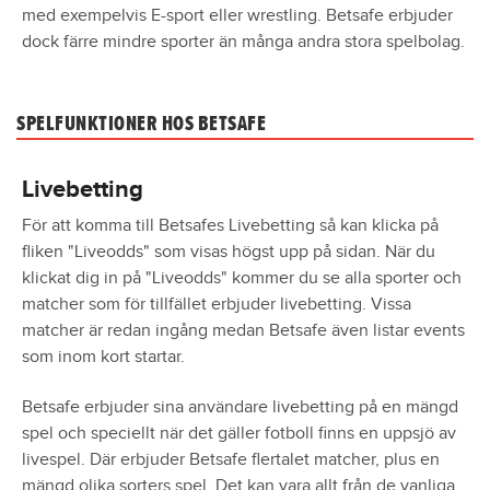
med exempelvis E-sport eller wrestling. Betsafe erbjuder
dock färre mindre sporter än många andra stora spelbolag.
SPELFUNKTIONER HOS BETSAFE
Livebetting
För att komma till Betsafes Livebetting så kan klicka på
fliken "Liveodds" som visas högst upp på sidan. När du
klickat dig in på "Liveodds" kommer du se alla sporter och
matcher som för tillfället erbjuder livebetting. Vissa
matcher är redan ingång medan Betsafe även listar events
som inom kort startar.
Betsafe erbjuder sina användare livebetting på en mängd
spel och speciellt när det gäller fotboll finns en uppsjö av
livespel. Där erbjuder Betsafe flertalet matcher, plus en
mängd olika sorters spel. Det kan vara allt från de vanliga