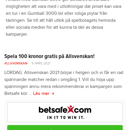
möjligheten att vara med i utlottningar där priset kan vara
en tur i en Gumball 3000-bil eller roliga prylar från
tävlingen. Se till att håll utkik på spelbolagets hemsida
eller sociala medier för att kunna ta del av dessa
kampanjer.
Spela 100 kronor gratis på Allsvenskan!
ALLSVENSKAN
9 APRIL 2021
LÖRDAG: Allsvenskan 2021 börjar i helgen och vi får en rad
spännande matcher redan i omgång 1. Vill du höja upp
spänningen ännu mera rekommenderar vi kampanjen som
Betsafe kör ...
Läs mer