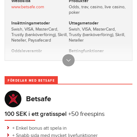
Webbsida
Produkter
www.betsafe.com
Odds, trav, casino, live casino,
poker
Insättningsmetoder
Uttagsmetoder
Swish, VISA, MasterCard,
Swish, VISA, MasterCard,
Trustly (banköverföring), Skrill,
Trustly (banköverföring), Skrill,
Neteller, Paysafecard
Neteller
Oddsleverantör
Bettingfunktioner
Egna odds
Livebetting, cash out, bet
builder
Casinospel
Casinoleverantör
Slots, bordsspel, videopoker
NetEnt, Microgaming,
FÖRDELAR MED BETSAFE
Quickspin, Evolution Gaming
m.fl.
Betsafe
App
Kundtjänst
iPhone, Android
Livechatt, email, telefon
100 SEK i ett gratisspel
+50 freespins
Ägare
Grundat
Betsson Group
2006
+ Enkel bonus att spela in
Huvudkvarter
+ Snabb sida med mycket livefunktioner