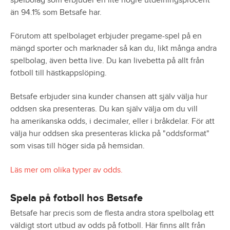
spelbolag som erbjuder en lite högre utdelningsprocent
än 94.1% som Betsafe har.
Förutom att spelbolaget erbjuder pregame-spel på en
mängd sporter och marknader så kan du, likt många andra
spelbolag, även betta live. Du kan livebetta på allt från
fotboll till hästkappslöping.
Betsafe erbjuder sina kunder chansen att själv välja hur
oddsen ska presenteras. Du kan själv välja om du vill
ha amerikanska odds, i decimaler, eller i bråkdelar. För att
välja hur oddsen ska presenteras klicka på "oddsformat"
som visas till höger sida på hemsidan.
Läs mer om olika typer av odds.
Spela på fotboll hos Betsafe
Betsafe har precis som de flesta andra stora spelbolag ett
väldigt stort utbud av odds på fotboll. Här finns allt från