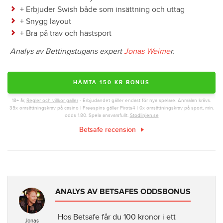
Malta
+ Erbjuder Swish både som insättning och uttag
+ Snygg layout
+ Bra på trav och hästsport
Analys av Bettingstugans expert
Jonas Weime
r.
HÄMTA 150 KR BONUS
18+ år,
Regler och villkor gäller
- Erbjudandet gäller endast för nya spelare. Anmälan krävs.
35x omsättningskrav på casino | Freespins gäller Pirots4 | 0x omsättningskrav på sport, min.
odds 1.80. Spela ansvarsfullt.
Stodlinjen.se
Betsafe recension
ANALYS AV BETSAFES ODDSBONUS
Hos Betsafe får du 100 kronor i ett
Jonas