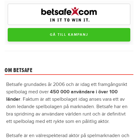
GÅ TILL KAMPANJ
OM BETSAFE
Betsafe grundades år 2006 och är idag ett framgångsrikt
spelbolag med över
450 000 användare i över 100
länder
. Faktum är att spelbolaget idag anses vara ett av
dom ledande spelbolagen på marknaden. Betsafe har en
bra spridning av användare världen runt och är definitivt
ett spelbolag med ett rykte som en pålitlig aktör.
Betsafe är en välrespekterad aktör på spelmarknaden och