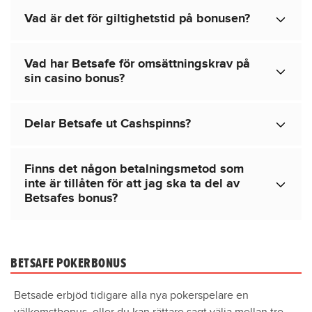
Vad är det för giltighetstid på bonusen?
Vad har Betsafe för omsättningskrav på
sin casino bonus?
Delar Betsafe ut Cashspinns?
Finns det någon betalningsmetod som
inte är tillåten för att jag ska ta del av
Betsafes bonus?
BETSAFE POKERBONUS
Betsade erbjöd tidigare alla nya pokerspelare en