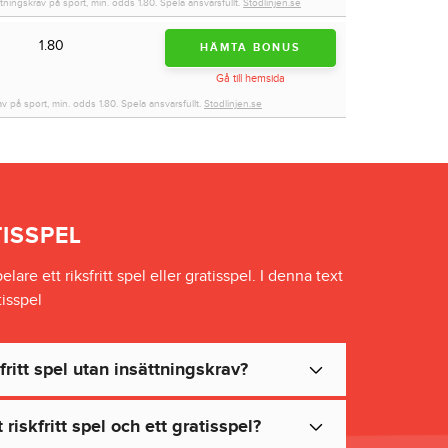
ingskrav på sport, min. odds 1.80. Spela ansvarsfullt.
Stodlinjen.se
1.80
HÄMTA BONUS
Gå till hemsida
 på sport, min. odds 1.80. Spela ansvarsfullt.
Stodlinjen.se
ISSPEL
re ett riksfritt spel eller gratisspel. I denna text
tisspel
fritt spel utan insättningskrav?
 riskfritt spel och ett gratisspel?