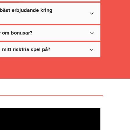
 bäst erbjudande kring
er om bonusar?
mitt riskfria spel på?