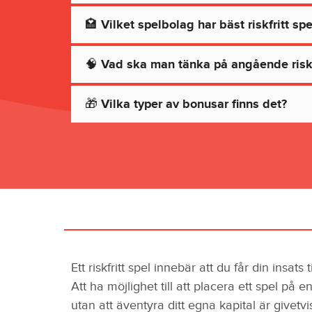
🏩 Vilket spelbolag har bäst riskfritt spe
🧠 Vad ska man tänka på angående riskf
🎁 Vilka typer av bonusar finns det?
Ett riskfritt spel innebär att du får din insats 
Att ha möjlighet till att placera ett spel på e
utan att äventyra ditt egna kapital är givetvi