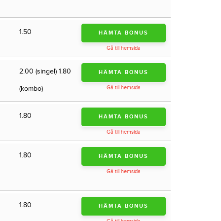
1.50
HÄMTA BONUS
Gå till hemsida
2.00 (singel) 1.80
HÄMTA BONUS
Gå till hemsida
(kombo)
1.80
HÄMTA BONUS
Gå till hemsida
1.80
HÄMTA BONUS
Gå till hemsida
1.80
HÄMTA BONUS