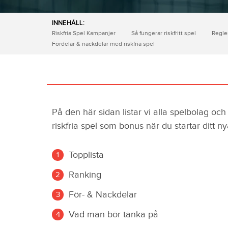
INNEHÅLL:
Riskfria Spel Kampanjer
Så fungerar riskfritt spel
Regler
Fördelar & nackdelar med riskfria spel
På den här sidan listar vi alla spelbolag och
riskfria spel som bonus när du startar ditt n
Topplista
Ranking
För- & Nackdelar
Vad man bör tänka på