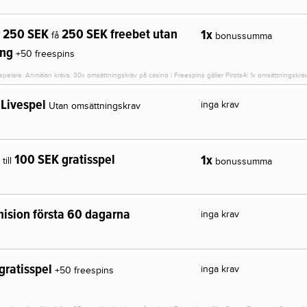
r 250 SEK
250 SEK freebet utan
1x
få
bonussumma
ing
+50 freespins
spelare. Anmälan krävs. 30x omsättningskrav på casino | Freespins gäller Pirots4| 1x omsättningskrav 
Livespel
inga krav
Utan omsättningskrav
100 SEK gratisspel
1x
till
bonussumma
sion första 60 dagarna
inga krav
gratisspel
inga krav
+50 freespins