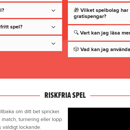
l?
🎁 Vilket spelbolag har
gratispengar?
ritt spel?
🔍 Vart kan jag läsa m
🎲 Vad kan jag använda 
RISKFRIA SPEL
tillbaka om ditt bet spricker.
n match, turnering eller lopp
s väldigt lockande.