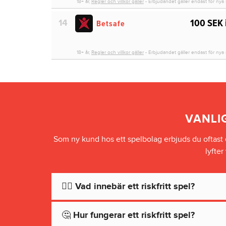
18+ år,
Regler och villkor gäller
- Erbjudandet gäller endast för nya 
100 SEK i
14
Betsafe
18+ år,
Regler och villkor gäller
- Erbjudandet gäller endast för nya 
VANLI
Som ny kund hos ett spelbolag erbjuds du oftast en 
lyfter
🤷‍♂️ Vad innebär ett riskfritt spel?
🤔 Hur fungerar ett riskfritt spel?