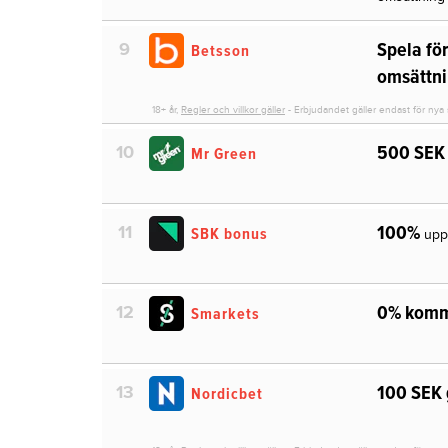
Spela fö
9
Betsson
omsättn
18+ år,
Regler och villkor gäller
- Erbjudandet gäller endast för nya 
500 SEK 
10
Mr Green
100%
11
SBK bonus
upp 
0% kommi
12
Smarkets
100 SEK 
13
Nordicbet