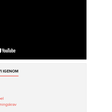
VI IGENOM
pel
tningskrav