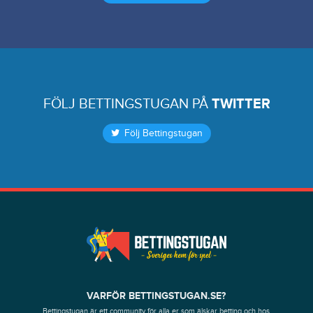
FÖLJ BETTINGSTUGAN PÅ
TWITTER
Följ Bettingstugan
VARFÖR BETTINGSTUGAN.SE?
Bettingstugan är ett community för alla er som älskar betting och hos