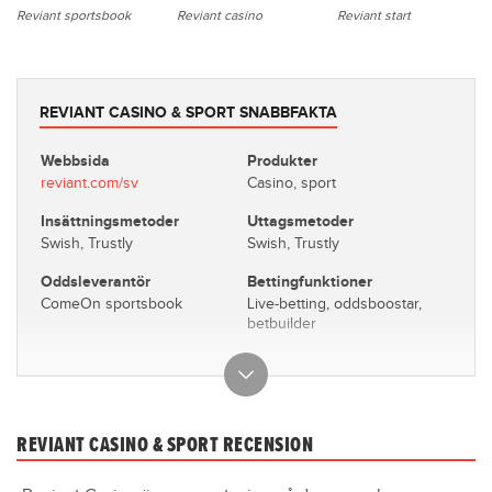
Reviant sportsbook
Reviant casino
Reviant start
REVIANT CASINO & SPORT SNABBFAKTA
Webbsida
Produkter
reviant.com/sv
Casino, sport
Insättningsmetoder
Uttagsmetoder
Swish, Trustly
Swish, Trustly
Oddsleverantör
Bettingfunktioner
ComeOn sportsbook
Live-betting, oddsboostar,
betbuilder
Casinospel
Casinoleverantör
Slots, bordsspel, livecasino
Spin On, Pragmatic Play, ELK
Studios, Hacksaw Gaming,
Evolution m.fl.
REVIANT CASINO & SPORT RECENSION
App
Kundtjänst
Nej
Mejl, Chatt, Telefon