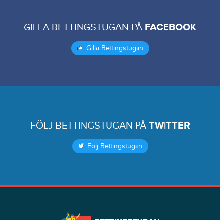
GILLA BETTINGSTUGAN PÅ
FACEBOOK
Gilla Bettingstugan
FÖLJ BETTINGSTUGAN PÅ
TWITTER
Följ Bettingstugan