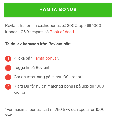
HÄMTA BONUS
Reviant har en fin casinobonus på 300% upp till 1000
kronor + 25 freespins på
Book of dead.
Ta del av bonusen från Reviant här:
Klicka på "
Hämta bonus
".
Logga in på Reviant
Gör en insättning på minst 100 kronor*
Klart! Du får nu en matchad bonus på upp till 1000
kronor
*För maximal bonus, sätt in 250 SEK och spela för 1000
SEK.