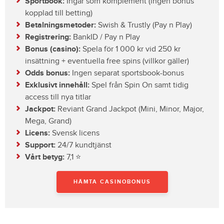
Sportbook:
Ingår som komplement (ingen bonus
kopplad till betting)
Betalningsmetoder:
Swish & Trustly (Pay n Play)
Registrering:
BankID / Pay n Play
Bonus (casino):
Spela för 1 000 kr vid 250 kr
insättning + eventuella free spins (villkor gäller)
Odds bonus:
Ingen separat sportsbook-bonus
Exklusivt innehåll:
Spel från Spin On samt tidig
access till nya titlar
Jackpot:
Reviant Grand Jackpot (Mini, Minor, Major,
Mega, Grand)
Licens:
Svensk licens
Support:
24/7 kundtjänst
Vårt betyg:
7,1 ⭐️
HÄMTA CASINOBONUS