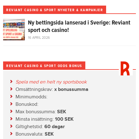
REVIANT CASINO & SPORT NYHETER & KAMPANJER
Ny bettingsida lanserad i Sverige: Reviant
sport och casino!
16 APRIL 2026
REVIANT CASINO & SPORT ODDS BONUS
Spela med en helt ny sportsbook
Omsättningskrav:
x bonussumma
Minimumodds:
Bonuskod:
Max bonussumma:
SEK
Minsta insättning:
100 SEK
Giltighetstid:
60 dagar
Bonusvaluta:
SEK