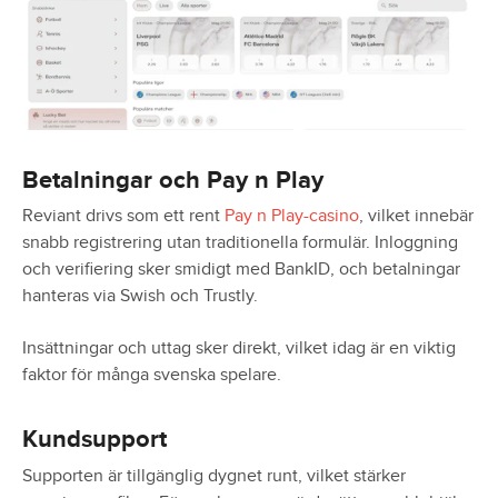
Betalningar och Pay n Play
Reviant drivs som ett rent
Pay n Play-casino
, vilket innebär
snabb registrering utan traditionella formulär. Inloggning
och verifiering sker smidigt med BankID, och betalningar
hanteras via Swish och Trustly.
Insättningar och uttag sker direkt, vilket idag är en viktig
faktor för många svenska spelare.
Kundsupport
Supporten är tillgänglig dygnet runt, vilket stärker