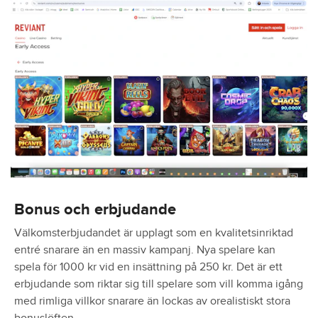
Bonus och erbjudande
Välkomsterbjudandet är upplagt som en kvalitetsinriktad
entré snarare än en massiv kampanj. Nya spelare kan
spela för 1000 kr vid en insättning på 250 kr. Det är ett
erbjudande som riktar sig till spelare som vill komma igång
med rimliga villkor snarare än lockas av orealistiskt stora