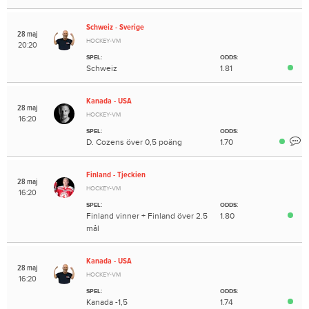
Schweiz - Sverige
28 maj
HOCKEY-VM
20:20
SPEL:
ODDS:
Schweiz
1.81
Kanada - USA
28 maj
HOCKEY-VM
16:20
SPEL:
ODDS:
D. Cozens över 0,5 poäng
1.70
Finland - Tjeckien
28 maj
HOCKEY-VM
16:20
SPEL:
ODDS:
Finland vinner + Finland över 2.5
1.80
mål
Kanada - USA
28 maj
HOCKEY-VM
16:20
SPEL:
ODDS:
Kanada -1,5
1.74