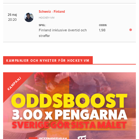
Schweiz - Finland
26 maj
HOCKEY-VM
20:20
SPEL:
ODDS:
Finland inklusive övertid och
1,98
straffar
KAMPANJER OCH NYHETER FÖR HOCKEY-VM
KAMPANJ