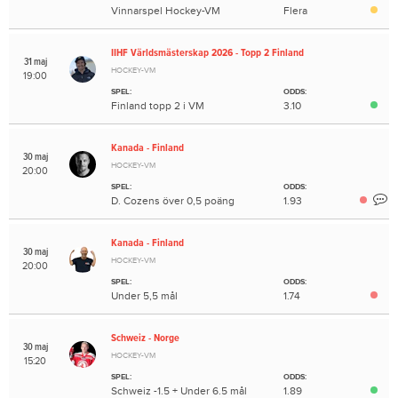
Vinnarspel Hockey-VM
Flera
IIHF Världsmästerskap 2026 - Topp 2 Finland
31 maj
HOCKEY-VM
19:00
SPEL:
ODDS:
Finland topp 2 i VM
3.10
Kanada - Finland
30 maj
HOCKEY-VM
20:00
SPEL:
ODDS:
D. Cozens över 0,5 poäng
1.93
Kanada - Finland
30 maj
HOCKEY-VM
20:00
SPEL:
ODDS:
Under 5,5 mål
1.74
Schweiz - Norge
30 maj
HOCKEY-VM
15:20
SPEL:
ODDS:
Schweiz -1.5 + Under 6.5 mål
1.89