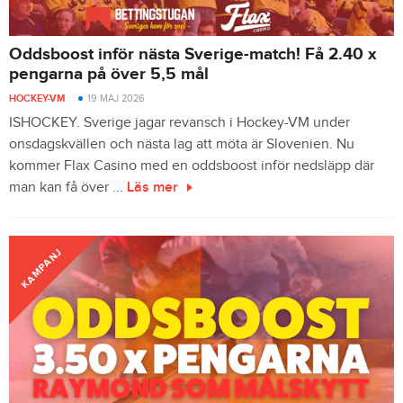
Oddsboost inför nästa Sverige-match! Få 2.40 x
pengarna på över 5,5 mål
HOCKEY-VM
19 MAJ 2026
ISHOCKEY. Sverige jagar revansch i Hockey-VM under
onsdagskvällen och nästa lag att möta är Slovenien. Nu
kommer Flax Casino med en oddsboost inför nedsläpp där
man kan få över ...
Läs mer
KAMPANJ