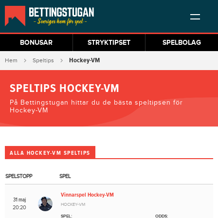
BONUSAR
STRYKTIPSET
SPELBOLAG
Hockey-VM
Hem
Speltips
SPELTIPS HOCKEY-VM
På Bettingstugan hittar du de bästa speltipsen för
Hockey-VM
ALLA HOCKEY-VM SPELTIPS
SPELSTOPP
SPEL
Vinnarspel Hockey-VM
31 maj
HOCKEY-VM
20:20
SPEL:
ODDS: