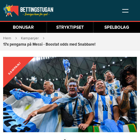
BONUSAR
STRYKTIPSET
SPELBOLAG
Hem
Kampanjer
17x pengarna på Messi - Boostat odds med Snabbare!
KAMPANJ