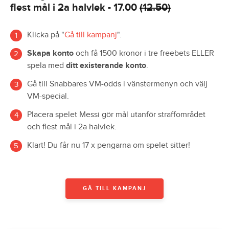
flest mål i 2a halvlek - 17.00
(12.50)
Klicka på "
Gå till kampanj
".
Skapa konto
och få 1500 kronor i tre freebets ELLER
spela med
ditt existerande konto
.
Gå till Snabbares VM-odds i vänstermenyn och välj
VM-special.
Placera spelet Messi gör mål utanför straffområdet
och flest mål i 2a halvlek.
Klart! Du får nu 17 x pengarna om spelet sitter!
GÅ TILL KAMPANJ