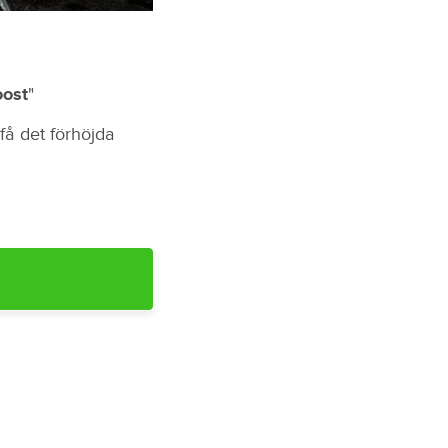
ost
"
få det förhöjda