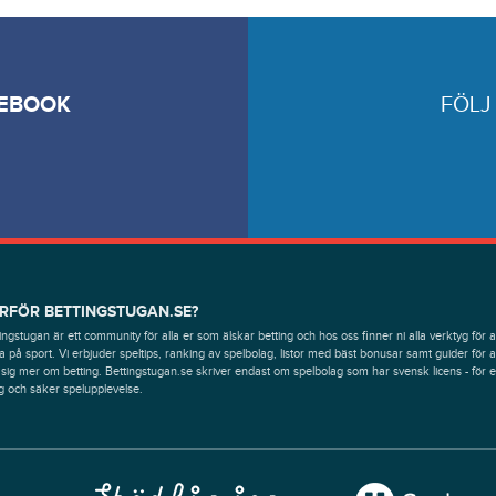
EBOOK
FÖLJ
RFÖR BETTINGSTUGAN.SE?
ingstugan är ett community för alla er som älskar betting och hos oss finner ni alla verktyg för a
a på sport. Vi erbjuder speltips, ranking av spelbolag, listor med bäst bonusar samt guider för a
 sig mer om betting. Bettingstugan.se skriver endast om spelbolag som har svensk licens - för 
g och säker spelupplevelse.