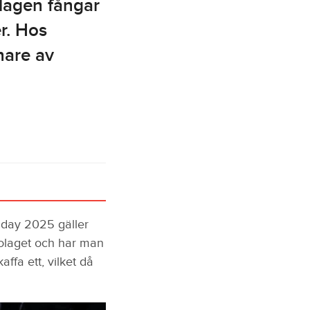
lagen fångar
r. Hos
nare av
iday 2025 gäller
bolaget och har man
ffa ett, vilket då