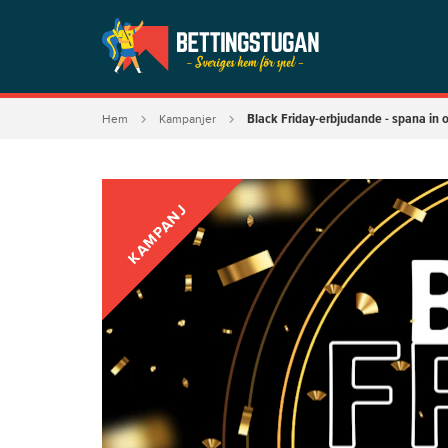
Black Friday-erbjudande - spana in 
Hem
Kampanjer
KAMPANJ