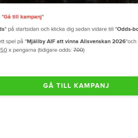
 "
Gå till kampanj
"
ds
" på startsidan och klicka dig sedan vidare till "
Odds-bo
tt spel på "
Mjällby AIF att vinna Allsvenskan 2026
"och 
.50
x pengarna (tidigare odds:
7.00
)
GÅ TILL KAMPANJ