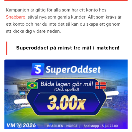
Kampanjen är giltig för alla som har ett konto hos
Snabbare
, såväl nya som gamla kunder! Allt som krävs är
ett konto och har du inte det så kan du skapa ett genom
att klicka dig vidare nedan.
Superoddset på minst tre mål i matchen!