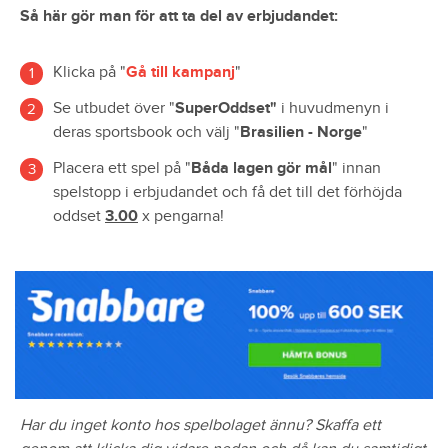
Så här gör man för att ta del av erbjudandet:
Klicka på "
Gå till kampanj
"
Se utbudet över "
SuperOddset"
i huvudmenyn i
deras sportsbook och välj "
Brasilien - Norge
"
Placera ett spel på "
Båda lagen gör mål
" innan
spelstopp i erbjudandet och få det till det förhöjda
oddset
3.00
x pengarna!
Har du inget konto hos spelbolaget ännu? Skaffa ett