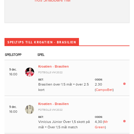
hos Snabbare här
SPELTIPS TILL KROATIEN - BRASILIEN
SPELSTOPP
SPEL
Kroatien - Brasilien
9 dec.
FOTBOLLS VM 2022
16:00
BET:
ODDS:
Brasilien över 1.5 mål + över 2.5
2.30
kort
(
CampoBet
)
Kroatien - Brasilien
9 dec.
FOTBOLLS VM 2022
16:00
BET:
ODDS:
Vinícius Júnior Över 1,5 skott på
4,30 (
Mr
mål + Över 1,5 mål match
Green
)