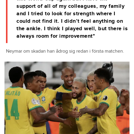
support of all of my colleagues, my family
and I tried to look for strength where I
could not find it. I didn’t feel anything on
the ankle. I think I played well, but there is
always room for improvement"
Neymar om skadan han ådrog sig redan i första matchen.