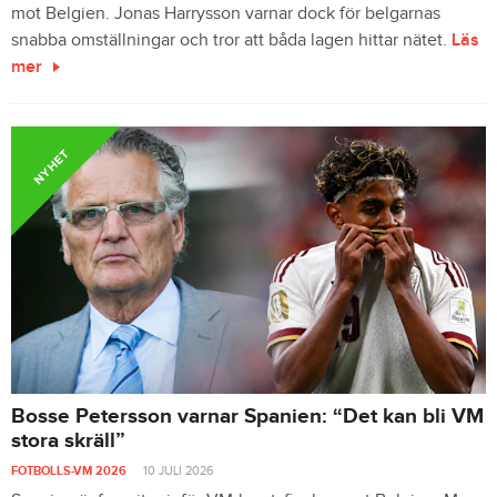
mot Belgien. Jonas Harrysson varnar dock för belgarnas
snabba omställningar och tror att båda lagen hittar nätet.
Läs
mer
NYHET
Bosse Petersson varnar Spanien: “Det kan bli VM
stora skräll”
FOTBOLLS-VM 2026
10 JULI 2026