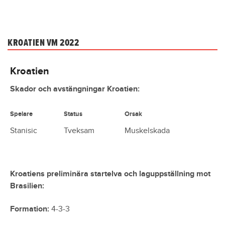
KROATIEN VM 2022
Kroatien
Skador och avstängningar Kroatien
:
Spelare
Status
Orsak
Stanisic
Tveksam
Muskelskada
Kroatiens preliminära startelva och laguppställning mot
Brasilien:
Formation:
4-3-3