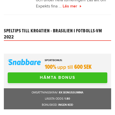
och under hela turneringen! Läs allt om
Expekts fina ...
Läs mer
SPELTIPS TILL KROATIEN - BRASILIEN I FOTBOLLS-VM
2022
SPORTBONUS:
100%
600 SEK
upp till
HÄMTA BONUS
OMSÄTTNINGSKRAV:
8X BONUSSUMMA
LÄGSTA ODDS:
1.80
BONUSKOD:
INGEN KOD