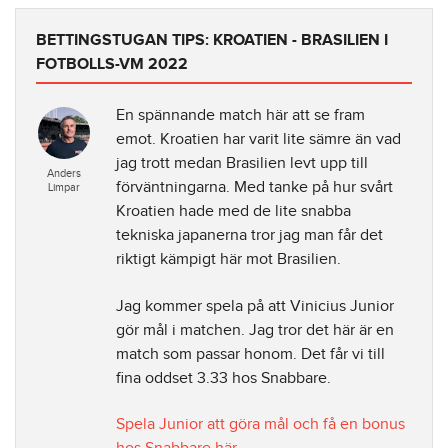
BETTINGSTUGAN TIPS: KROATIEN - BRASILIEN I
FOTBOLLS-VM 2022
En spännande match här att se fram
emot. Kroatien har varit lite sämre än vad
jag trott medan Brasilien levt upp till
Anders
förväntningarna. Med tanke på hur svårt
Limpar
Kroatien hade med de lite snabba
tekniska japanerna tror jag man får det
riktigt kämpigt här mot Brasilien.
Jag kommer spela på att Vinicius Junior
gör mål i matchen. Jag tror det här är en
match som passar honom. Det får vi till
fina oddset 3.33 hos Snabbare.
Spela Junior att göra mål och få en bonus