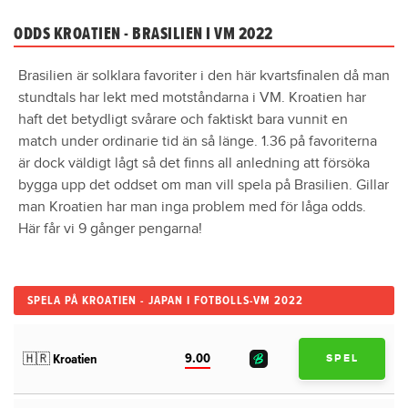
ODDS KROATIEN - BRASILIEN I VM 2022
Brasilien är solklara favoriter i den här kvartsfinalen då man
stundtals har lekt med motståndarna i VM. Kroatien har
haft det betydligt svårare och faktiskt bara vunnit en
match under ordinarie tid än så länge. 1.36 på favoriterna
är dock väldigt lågt så det finns all anledning att försöka
bygga upp det oddset om man vill spela på Brasilien. Gillar
man Kroatien har man inga problem med för låga odds.
Här får vi 9 gånger pengarna!
SPELA PÅ KROATIEN - JAPAN I FOTBOLLS-VM 2022
9.00
🇭🇷 Kroatien
SPEL