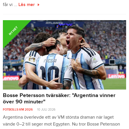
får vi ...
Läs mer
NYHET
Bosse Petersson tvärsäker: "Argentina vinner
över 90 minuter"
FOTBOLLS-VM 2026
10 JULI 2026
Argentina överlevde ett av VM största draman när laget
vände 0–2 till seger mot Egypten. Nu tror Bosse Petersson