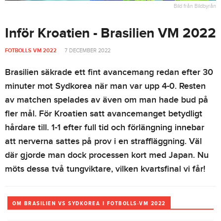
Bild från Bildbyrån
Inför Kroatien - Brasilien VM 2022
FOTBOLLS VM 2022
7 DECEMBER 2022
Brasilien säkrade ett fint avancemang redan efter 30
minuter mot Sydkorea när man var upp 4-0. Resten
av matchen spelades av även om man hade bud på
fler mål. För Kroatien satt avancemanget betydligt
hårdare till. 1-1 efter full tid och förlängning innebar
att nerverna sattes på prov i en straffläggning. Väl
där gjorde man dock processen kort med Japan. Nu
möts dessa två tungviktare, vilken kvartsfinal vi får!
OM BRASILIEN VS SYDKOREA I FOTBOLLS-VM 2022