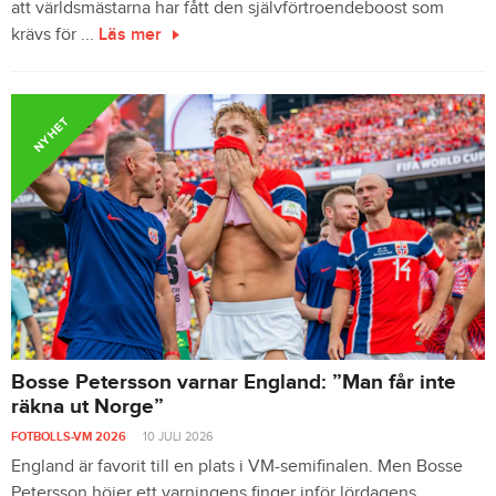
att världsmästarna har fått den självförtroendeboost som
krävs för ...
Läs mer
NYHET
Bosse Petersson varnar England: ”Man får inte
räkna ut Norge”
FOTBOLLS-VM 2026
10 JULI 2026
England är favorit till en plats i VM-semifinalen. Men Bosse
Petersson höjer ett varningens finger inför lördagens