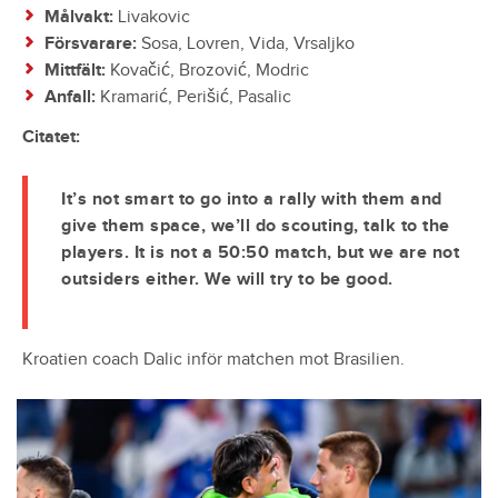
Målvakt:
Livakovic
Försvarare:
Sosa, Lovren, Vida, Vrsaljko
Mittfält:
Kovačić, Brozović, Modric
Anfall:
Kramarić, Perišić, Pasalic
Citatet:
It’s not smart to go into a rally with them and
give them space, we’ll do scouting, talk to the
players. It is not a 50:50 match, but we are not
outsiders either. We will try to be good.
Kroatien coach Dalic inför matchen mot Brasilien.