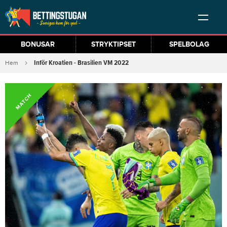
BONUSAR
STRYKTIPSET
SPELBOLAG
Inför Kroatien - Brasilien VM 2022
Hem
MATCH