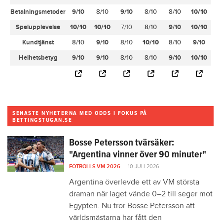
Betalningsmetoder
9/10
8/10
9/10
8/10
8/10
10/10
Spelupplevelse
10/10
10/10
7/10
8/10
9/10
10/10
Kundtjänst
8/10
9/10
8/10
10/10
8/10
9/10
Helhetsbetyg
9/10
9/10
8/10
8/10
9/10
10/10
SENASTE NYHETERNA MED ODDS I FOKUS PÅ
BETTINGSTUGAN.SE
Bosse Petersson tvärsäker:
"Argentina vinner över 90 minuter"
FOTBOLLS-VM 2026
10 JULI 2026
Argentina överlevde ett av VM största
draman när laget vände 0–2 till seger mot
Egypten. Nu tror Bosse Petersson att
världsmästarna har fått den