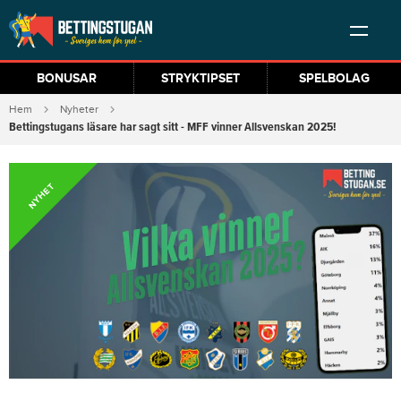
BONUSAR
STRYKTIPSET
SPELBOLAG
Hem
Nyheter
Bettingstugans läsare har sagt sitt - MFF vinner Allsvenskan 2025!
NYHET