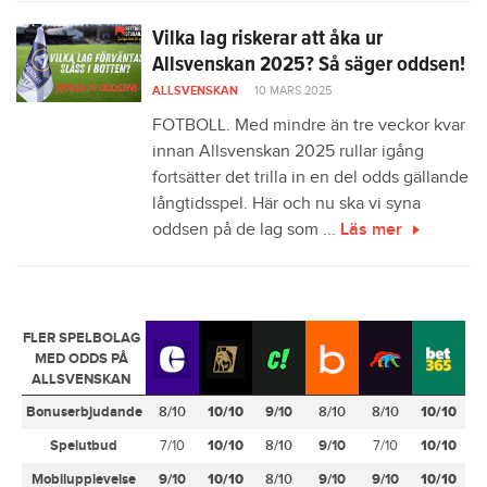
Vilka lag riskerar att åka ur
Allsvenskan 2025? Så säger oddsen!
ALLSVENSKAN
10 MARS 2025
FOTBOLL. Med mindre än tre veckor kvar
innan Allsvenskan 2025 rullar igång
fortsätter det trilla in en del odds gällande
långtidsspel. Här och nu ska vi syna
oddsen på de lag som ...
Läs mer
FLER SPELBOLAG
MED ODDS PÅ
ALLSVENSKAN
Bonuserbjudande
8/10
10/10
9/10
8/10
8/10
10/10
Spelutbud
7/10
10/10
8/10
9/10
7/10
10/10
Mobilupplevelse
9/10
10/10
8/10
9/10
9/10
10/10