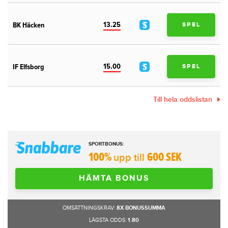
13.25
BK Häcken
SPEL
15.00
IF Elfsborg
SPEL
Till hela oddslistan
SPORTBONUS:
100%
600 SEK
upp till
HÄMTA BONUS
OMSÄTTNINGSKRAV:
8X BONUSSUMMA
LÄGSTA ODDS:
1.80