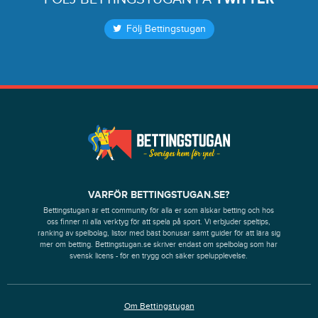
Följ Bettingstugan
VARFÖR BETTINGSTUGAN.SE?
Bettingstugan är ett community för alla er som älskar betting och hos
oss finner ni alla verktyg för att spela på sport. Vi erbjuder speltips,
ranking av spelbolag, listor med bäst bonusar samt guider för att lära sig
mer om betting. Bettingstugan.se skriver endast om spelbolag som har
svensk licens - för en trygg och säker spelupplevelse.
Om Bettingstugan