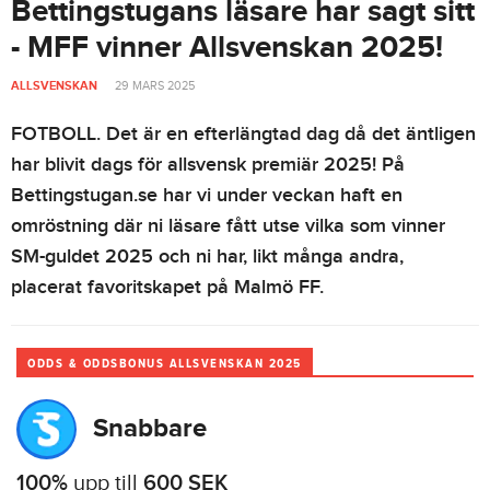
Bettingstugans läsare har sagt sitt
- MFF vinner Allsvenskan 2025!
ALLSVENSKAN
29 MARS 2025
FOTBOLL. Det är en efterlängtad dag då det äntligen
har blivit dags för allsvensk premiär 2025! På
Bettingstugan.se har vi under veckan haft en
omröstning där ni läsare fått utse vilka som vinner
SM-guldet 2025 och ni har, likt många andra,
placerat favoritskapet på Malmö FF.
ODDS & ODDSBONUS ALLSVENSKAN 2025
Snabbare
100%
upp till
600 SEK