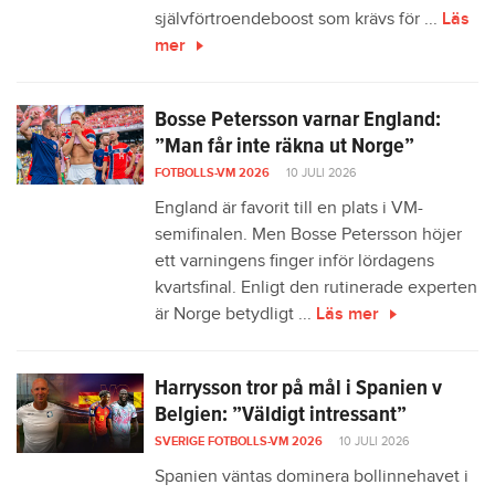
självförtroendeboost som krävs för ...
Läs
mer
Bosse Petersson varnar England:
”Man får inte räkna ut Norge”
FOTBOLLS-VM 2026
10 JULI 2026
England är favorit till en plats i VM-
semifinalen. Men Bosse Petersson höjer
ett varningens finger inför lördagens
kvartsfinal. Enligt den rutinerade experten
är Norge betydligt ...
Läs mer
Harrysson tror på mål i Spanien v
Belgien: ”Väldigt intressant”
SVERIGE FOTBOLLS-VM 2026
10 JULI 2026
Spanien väntas dominera bollinnehavet i