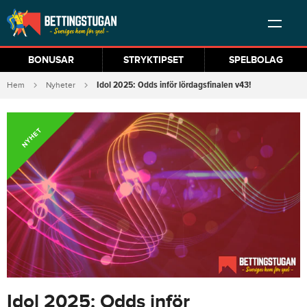
BONUSAR
STRYKTIPSET
SPELBOLAG
Idol 2025: Odds inför lördagsfinalen v43!
Hem
Nyheter
NYHET
Idol 2025: Odds inför