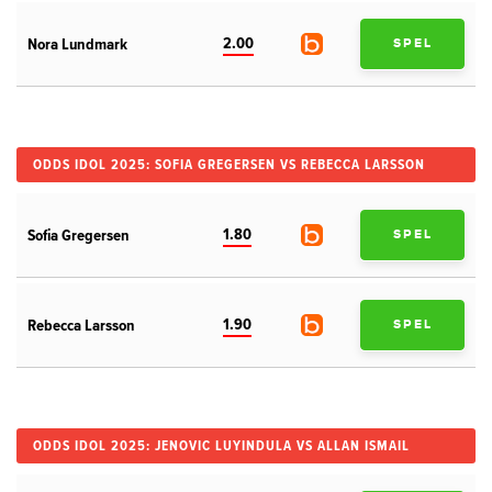
2.00
Nora Lundmark
SPEL
ODDS IDOL 2025: SOFIA GREGERSEN VS REBECCA LARSSON
1.80
Sofia Gregersen
SPEL
1.90
Rebecca Larsson
SPEL
ODDS IDOL 2025: JENOVIC LUYINDULA VS ALLAN ISMAIL