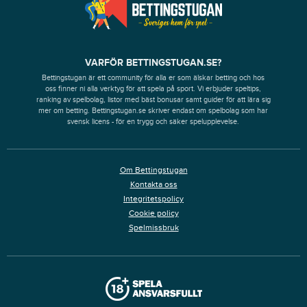
VARFÖR BETTINGSTUGAN.SE?
Bettingstugan är ett community för alla er som älskar betting och hos
oss finner ni alla verktyg för att spela på sport. Vi erbjuder speltips,
ranking av spelbolag, listor med bäst bonusar samt guider för att lära sig
mer om betting. Bettingstugan.se skriver endast om spelbolag som har
svensk licens - för en trygg och säker spelupplevelse.
Om Bettingstugan
Kontakta oss
Integritetspolicy
Cookie policy
Spelmissbruk