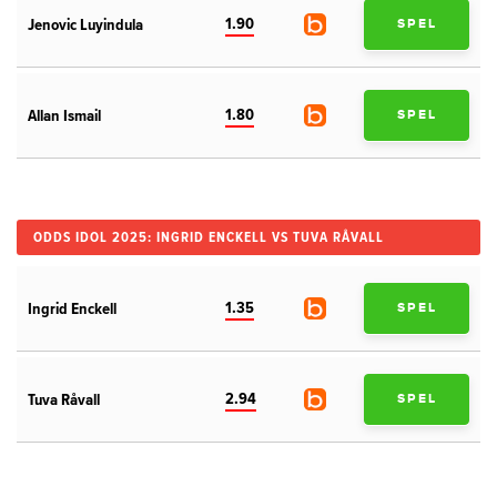
1.90
Jenovic Luyindula
SPEL
1.80
Allan Ismail
SPEL
ODDS IDOL 2025: INGRID ENCKELL VS TUVA RÅVALL
1.35
Ingrid Enckell
SPEL
2.94
Tuva Råvall
SPEL