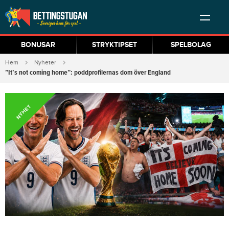
BONUSAR
STRYKTIPSET
SPELBOLAG
Hem
Nyheter
”It’s not coming home”: poddprofilernas dom över England
NYHET