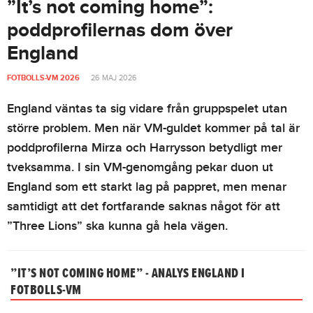
”It’s not coming home”:
poddprofilernas dom över
England
FOTBOLLS-VM 2026
26 MAJ 2026
England väntas ta sig vidare från gruppspelet utan
större problem. Men när VM-guldet kommer på tal är
poddprofilerna Mirza och Harrysson betydligt mer
tveksamma. I sin VM-genomgång pekar duon ut
England som ett starkt lag på pappret, men menar
samtidigt att det fortfarande saknas något för att
”Three Lions” ska kunna gå hela vägen.
”IT’S NOT COMING HOME” - ANALYS ENGLAND I
FOTBOLLS-VM