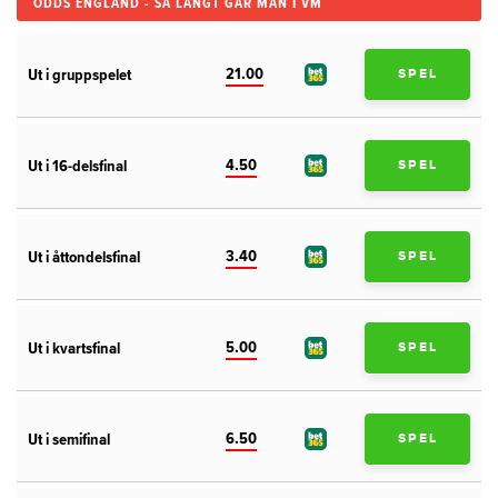
ODDS ENGLAND - SÅ LÅNGT GÅR MAN I VM
21.00
Ut i gruppspelet
SPEL
4.50
Ut i 16-delsfinal
SPEL
3.40
Ut i åttondelsfinal
SPEL
5.00
Ut i kvartsfinal
SPEL
6.50
Ut i semifinal
SPEL