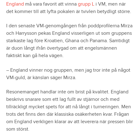
England
må vara favorit att vinna
grupp L
i VM, men när
det kommer till att lyfta pokalen är tvivlen betydligt större.
I den senaste VM-genomgången från poddprofilerna Mirza
och Harrysson pekas England visserligen ut som gruppens
starkaste lag före Kroatien, Ghana och Panama. Samtidigt
är duon långt ifrån övertygad om att engelsmännen
faktiskt kan gå hela vägen.
– England vinner nog gruppen, men jag tror inte på något
VM-guld, är känslan säger Mirza.
Resonemanget handlar inte om brist på kvalitet. England
beskrivs snarare som ett lag fullt av stjärnor och med
tillräckligt mycket spets för att nå långt i turneringen. Men
trots det finns den där klassiska osäkerheten kvar. Frågan
om England verkligen klarar av att leverera när pressen blir
som störst.