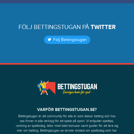
FÖLJ BETTINGSTUGAN PÅ
TWITTER
Följ Bettingstugan
VARFÖR BETTINGSTUGAN.SE?
Bettingstugan är ett community för alla er som älskar betting och hos
oss finner ni alla verktyg för att spela på sport. Vi erbjuder speltips,
ranking av spelbolag, listor med bäst bonusar samt guider för att lära sig
mer om betting. Bettingstugan.se skriver endast om spelbolag som har