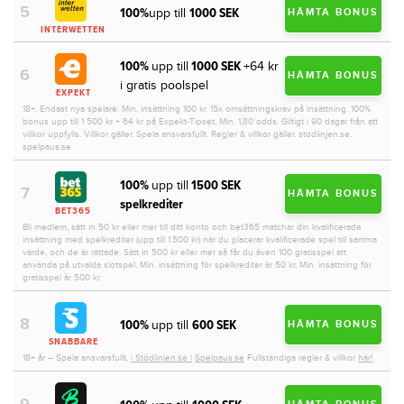
100%
1000 SEK
upp till
HÄMTA BONUS
INTERWETTEN
100%
1000 SEK
upp till
+64 kr
HÄMTA BONUS
i gratis poolspel
EXPEKT
18+. Endast nya spelare. Min. insättning 100 kr. 15x omsättningskrav på insättning. 100%
bonus upp till 1 500 kr + 64 kr på Expekt-Tipset. Min. 1,80 odds. Giltigt i 90 dagar från att
villkor uppfylls. Villkor gäller. Spela ansvarsfullt. Regler & villkor gäller. stodlinjen.se.
spelpaus.se.
100%
1500 SEK
upp till
HÄMTA BONUS
spelkrediter
BET365
Bli medlem, sätt in 50 kr eller mer till ditt konto och bet365 matchar din kvalificerade
insättning med spelkrediter (upp till 1.500 kr) när du placerar kvalificerade spel till samma
värde, och de är rättade. Sätt in 500 kr eller mer så får du även 100 gratisspel att
använda på utvalda slotspel. Min. insättning för spelkrediter är 50 kr. Min. insättning för
gratisspel är 500 kr.
100%
600 SEK
upp till
HÄMTA BONUS
SNABBARE
18+ år – Spela ansvarsfullt,
| Stödlinjen.se |
Spelpaus.se
Fullständiga regler & villkor
här!