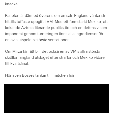
knäcka.
Panelen är därmed överens om en sak: England väntar sin
hittills tuffaste uppgift i VM. Med ett formstarkt Mexiko, ett
kokande Azteca-liknande publikstöd och en defensiv som
imponerat genom turneringen finns alla ingredienser för
en av slutspelets största sensationer.
Om Mirza får rätt blir det också en av VM:s allra största
skrällar: England utslaget efter straffar och Mexiko vidare
till kvartsfinal.
Hör även Bosses tankar till matchen här: