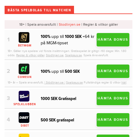
BÄSTA SPELBOLAG TILL MATCHEN
18+ | Spela ansvarsfullt |
Stodlinjen.se
| Regler & villkor gäller
100%
1000 SEK
upp till
+64 kr
HÄMTA BONUS
på MGM-tipset
BETMGM
18+. Gäller nya spelare vid första insättningen. Gratisspelet är giltigt i 60 dagar. Min. 1.80
odds.
Regler & villkor gäller
.
Stodlinjen.se
,
Spelpaus.se
. Spela Ansvarsfullt.
100%
500 SEK
upp till
HÄMTA BONUS
COMEON
18+ år – Spela ansvarsfullt,
| Stödlinjen.se |
Spelpaus.se
Fullständiga regler & villkor
här!
.
1000 SEK Gratisspel
HÄMTA BONUS
SPELKLUBBEN
500 SEK gratisspel
HÄMTA BONUS
DBET