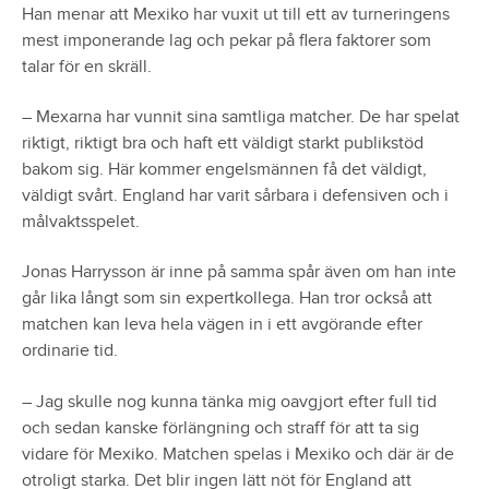
Han menar att Mexiko har vuxit ut till ett av turneringens
mest imponerande lag och pekar på flera faktorer som
talar för en skräll.
– Mexarna har vunnit sina samtliga matcher. De har spelat
riktigt, riktigt bra och haft ett väldigt starkt publikstöd
bakom sig. Här kommer engelsmännen få det väldigt,
väldigt svårt. England har varit sårbara i defensiven och i
målvaktsspelet.
Jonas Harrysson är inne på samma spår även om han inte
går lika långt som sin expertkollega. Han tror också att
matchen kan leva hela vägen in i ett avgörande efter
ordinarie tid.
– Jag skulle nog kunna tänka mig oavgjort efter full tid
och sedan kanske förlängning och straff för att ta sig
vidare för Mexiko. Matchen spelas i Mexiko och där är de
otroligt starka. Det blir ingen lätt nöt för England att