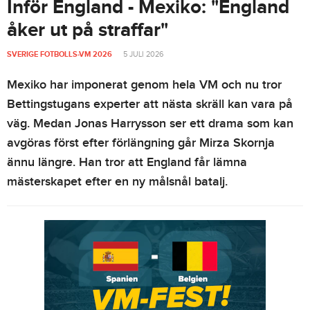
Inför England - Mexiko: "England
åker ut på straffar"
SVERIGE FOTBOLLS-VM 2026
5 JULI 2026
Mexiko har imponerat genom hela VM och nu tror
Bettingstugans experter att nästa skräll kan vara på
väg. Medan Jonas Harrysson ser ett drama som kan
avgöras först efter förlängning går Mirza Skornja
ännu längre. Han tror att England får lämna
mästerskapet efter en ny målsnål batalj.