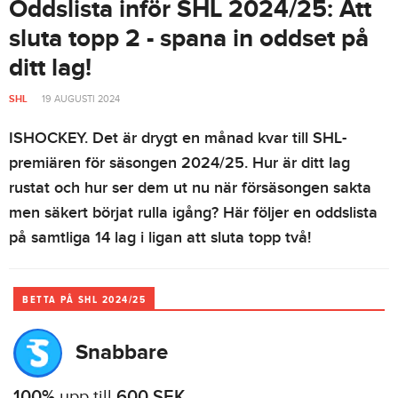
Oddslista inför SHL 2024/25: Att
sluta topp 2 - spana in oddset på
ditt lag!
SHL
19 AUGUSTI 2024
ISHOCKEY. Det är drygt en månad kvar till SHL-
premiären för säsongen 2024/25. Hur är ditt lag
rustat och hur ser dem ut nu när försäsongen sakta
men säkert börjat rulla igång? Här följer en oddslista
på samtliga 14 lag i ligan att sluta topp två!
BETTA PÅ SHL 2024/25
Snabbare
100%
upp till
600 SEK