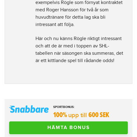
exempelvis Rögle som förnyat kontraktet
med Roger Hansson för två år som
huvudtränare för detta lag ska bli
intressant att följa.
Här och nu känns Rögle riktigt intressant
och att de är med i toppen av SHL-
tabellen när säsongen ska summeras, det
är ett kittlande spel till rådande odds!
SPORTBONUS:
100%
600 SEK
upp till
HÄMTA BONUS