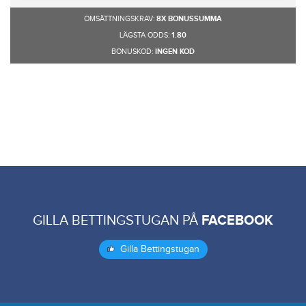
OMSÄTTNINGSKRAV:
8X BONUSSUMMA
LÄGSTA ODDS:
1.80
BONUSKOD:
INGEN KOD
GILLA BETTINGSTUGAN PÅ
FACEBOOK
Gilla Bettingstugan