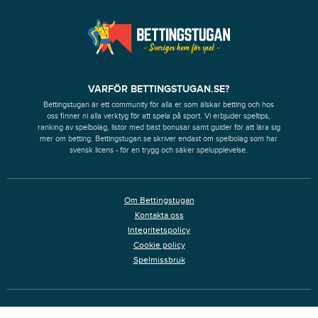
VARFÖR BETTINGSTUGAN.SE?
Bettingstugan är ett community för alla er som älskar betting och hos
oss finner ni alla verktyg för att spela på sport. Vi erbjuder speltips,
ranking av spelbolag, listor med bäst bonusar samt guider för att lära sig
mer om betting. Bettingstugan.se skriver endast om spelbolag som har
svensk licens - för en trygg och säker spelupplevelse.
Om Bettingstugan
Kontakta oss
Integritetspolicy
Cookie policy
Spelmissbruk