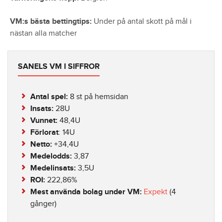
VM:s bästa bettingtips:
Under på antal skott på mål i
nästan alla matcher
SANELS VM I SIFFROR
Antal spel:
8 st på hemsidan
Insats:
28U
Vunnet:
48,4U
Förlorat
: 14U
Netto:
+34,4U
Medelodds:
3,87
Medelinsats:
3,5U
ROI:
222,86%
Mest använda bolag under VM:
Expekt
(4
gånger)