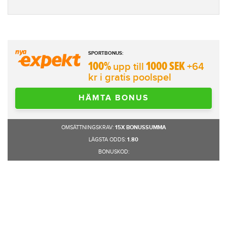
SPORTBONUS:
100%
1000 SEK
upp till
+64
kr i gratis poolspel
HÄMTA BONUS
OMSÄTTNINGSKRAV:
15X BONUSSUMMA
LÄGSTA ODDS:
1.80
BONUSKOD: