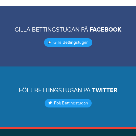
GILLA BETTINGSTUGAN PÅ
FACEBOOK
Gilla Bettingstugan
FÖLJ BETTINGSTUGAN PÅ
TWITTER
Följ Bettingstugan