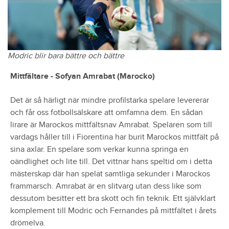
Modric blir bara bättre och bättre
Mittfältare - Sofyan Amrabat (Marocko)
Det är så härligt när mindre profilstarka spelare levererar
och får oss fotbollsälskare att omfamna dem. En sådan
lirare är Marockos mittfältsnav Amrabat. Spelaren som till
vardags håller till i Fiorentina har burit Marockos mittfält på
sina axlar. En spelare som verkar kunna springa en
oändlighet och lite till. Det vittnar hans speltid om i detta
mästerskap där han spelat samtliga sekunder i Marockos
frammarsch. Amrabat är en slitvarg utan dess like som
dessutom besitter ett bra skott och fin teknik. Ett självklart
komplement till Modric och Fernandes på mittfältet i årets
drömelva.