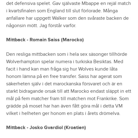
det defensiva spelet. Gav självaste Mbappe en rejäl match
i kvartsfinalen som England till slut förlorade. Många
anfallare har uppgett Walker som den svåraste backen de
någonsin mött. Jag förstår varför.
Mittback - Romain Saiss (Marocko)
Den resliga mittbacken som i hela sex säsonger tillhörde
Wolverhampton spelar numera i turkiska Besiktas. Med
facit i hand kan man fråga sig hur Wolves kunde låta
honom lämna på en free transfer. Saiss har agerat som
säkerheten själv i det marockanska försvaret och är en
starkt bidragande orsak till att Marocko endast släppt in ett
mål på fem matcher fram till matchen mot Frankrike. Som
grädde på moset har han även fått göra mål i detta VM
vilket i helheten ger honom en plats i årets drömelva.
Mittback - Josko Gvardiol (Kroatien)