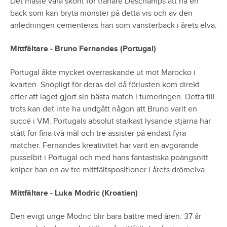
Det måste vara skönt för tränare Deschamps att ha en
back som kan bryta mönster på detta vis och av den
anledningen cementeras han som vänsterback i årets elva.
Mittfältare - Bruno Fernandes (Portugal)
Portugal åkte mycket överraskande ut mot Marocko i
kvarten. Snöpligt för deras del då förlusten kom direkt
efter att laget gjort sin bästa match i turneringen. Detta till
trots kan det inte ha undgått någon att Bruno varit en
succé i VM. Portugals absolut starkast lysande stjärna har
stått för fina två mål och tre assister på endast fyra
matcher. Fernandes kreativitet har varit en avgörande
pusselbit i Portugal och med hans fantastiska poängsnitt
kniper han en av tre mittfältspositioner i årets drömelva.
Mittfältare - Luka Modric (Kroatien)
Den evigt unge Modric blir bara bättre med åren. 37 år