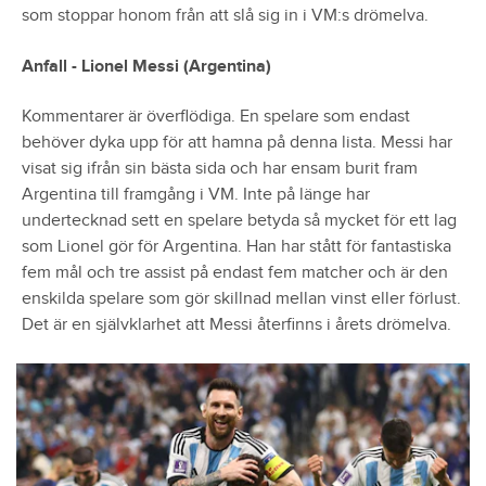
som stoppar honom från att slå sig in i VM:s drömelva.
Anfall - Lionel Messi (Argentina)
Kommentarer är överflödiga. En spelare som endast
behöver dyka upp för att hamna på denna lista. Messi har
visat sig ifrån sin bästa sida och har ensam burit fram
Argentina till framgång i VM. Inte på länge har
undertecknad sett en spelare betyda så mycket för ett lag
som Lionel gör för Argentina. Han har stått för fantastiska
fem mål och tre assist på endast fem matcher och är den
enskilda spelare som gör skillnad mellan vinst eller förlust.
Det är en självklarhet att Messi återfinns i årets drömelva.