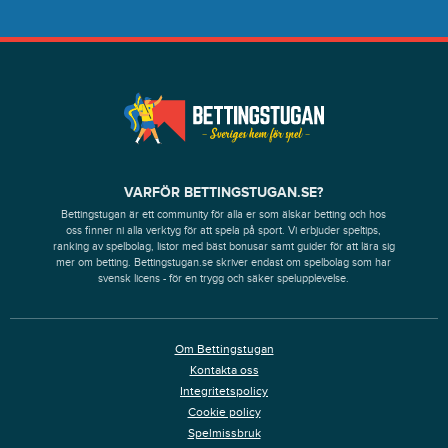
VARFÖR BETTINGSTUGAN.SE?
Bettingstugan är ett community för alla er som älskar betting och hos
oss finner ni alla verktyg för att spela på sport. Vi erbjuder speltips,
ranking av spelbolag, listor med bäst bonusar samt guider för att lära sig
mer om betting. Bettingstugan.se skriver endast om spelbolag som har
svensk licens - för en trygg och säker spelupplevelse.
Om Bettingstugan
Kontakta oss
Integritetspolicy
Cookie policy
Spelmissbruk