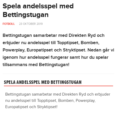
Spela andelsspel med
Bettingstugan
FOTBOLL
23 OKTOBER 2019
Bettingstugan samarbetar med Direkten Ryd och
erbjuder nu andelsspel till Topptipset, Bomben,
Powerplay, Europatipset och Stryktipset. Nedan går vi
igenom hur andelsspel fungerar samt hur du spelar
tillsammans med Bettingstugan!
SPELA ANDELSSPEL MED BETTINGSTUGAN
Bettingstugan samarbetar med Direkten Ryd och erbjuder
nu andelsspel till Topptipset, Bomben, Powerplay,
Europatipset och Stryktipset!