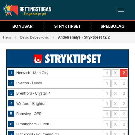
BONUSAR
STRYKTIPSET
SPELBOLAG
Andelsanalys » Stryktipset 12/2
Hem
David Dabeskovic
1
Norwich - Man City
1
X
2
2
Everton - Leeds
1
X
2
3
Brentford - Crystal P
1
X
2
4
Watford - Brighton
1
X
2
5
Barnsley - QPR
1
X
2
6
Birmingham - Luton
1
X
2
7
Blackpool - Bournemouth
1
X
2