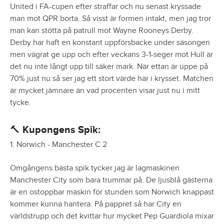
United i FA-cupen efter straffar och nu senast kryssade
man mot QPR borta. Så visst är formen intakt, men jag tror
man kan stötta på patrull mot Wayne Rooneys Derby.
Derby har haft en konstant uppförsbacke under säsongen
men vägrat ge upp och efter veckans 3-1-seger mot Hull är
det nu inte långt upp till säker mark. När ettan är uppe på
70% just nu så ser jag ett stort värde här i krysset. Matchen
är mycket jämnare än vad procenten visar just nu i mitt
tycke.
🔨
Kupongens Spik:
1. Norwich - Manchester C 2
Omgångens bästa spik tycker jag är lagmaskinen
Manchester City som bara trummar på. De ljusblå gästerna
är en ostoppbar maskin för stunden som Norwich knappast
kommer kunna hantera. På pappret så har City en
världstrupp och det kvittar hur mycket Pep Guardiola mixar