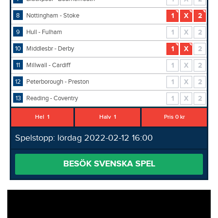
8
Nottingham - Stoke
1
X
2
9
Hull - Fulham
1
X
2
10
Middlesbr - Derby
1
X
2
11
Millwall - Cardiff
1
X
2
12
Peterborough - Preston
1
X
2
13
Reading - Coventry
1
X
2
Hel
1
Halv
1
Pris 0 kr
Spelstopp: lördag 2022-02-12 16:00
BESÖK SVENSKA SPEL