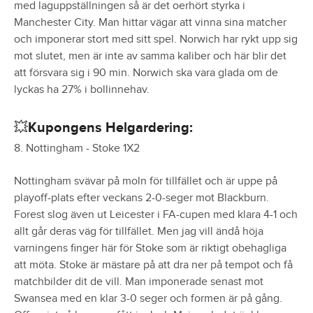
med laguppställningen så är det oerhört styrka i
Manchester City. Man hittar vägar att vinna sina matcher
och imponerar stort med sitt spel. Norwich har rykt upp sig
mot slutet, men är inte av samma kaliber och här blir det
att försvara sig i 90 min. Norwich ska vara glada om de
lyckas ha 27% i bollinnehav.
💥Kupongens Helgardering:
8. Nottingham - Stoke 1X2
Nottingham svävar på moln för tillfället och är uppe på
playoff-plats efter veckans 2-0-seger mot Blackburn.
Forest slog även ut Leicester i FA-cupen med klara 4-1 och
allt går deras väg för tillfället. Men jag vill ändå höja
varningens finger här för Stoke som är riktigt obehagliga
att möta. Stoke är mästare på att dra ner på tempot och få
matchbilder dit de vill. Man imponerade senast mot
Swansea med en klar 3-0 seger och formen är på gång.