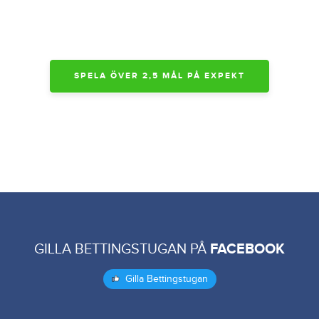
SPELA ÖVER 2,5 MÅL PÅ EXPEKT
GILLA BETTINGSTUGAN PÅ
FACEBOOK
Gilla Bettingstugan