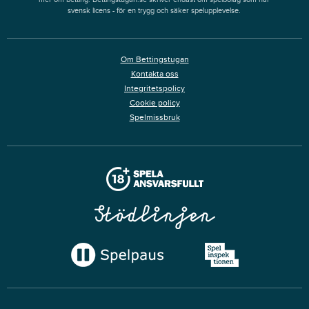
svensk licens - för en trygg och säker spelupplevelse.
Om Bettingstugan
Kontakta oss
Integritetspolicy
Cookie policy
Spelmissbruk