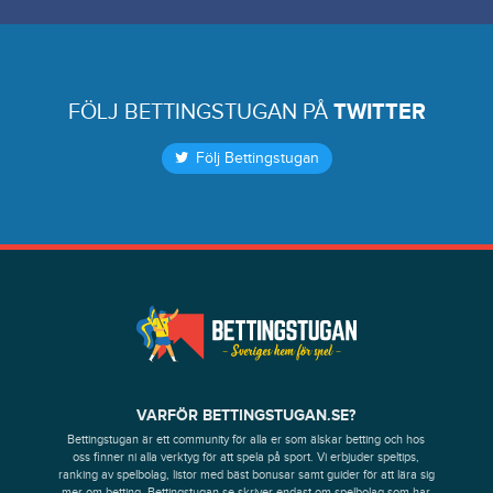
FÖLJ BETTINGSTUGAN PÅ
TWITTER
Följ Bettingstugan
VARFÖR BETTINGSTUGAN.SE?
Bettingstugan är ett community för alla er som älskar betting och hos
oss finner ni alla verktyg för att spela på sport. Vi erbjuder speltips,
ranking av spelbolag, listor med bäst bonusar samt guider för att lära sig
mer om betting. Bettingstugan.se skriver endast om spelbolag som har