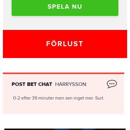
SPELA NU
FÖRLUST
POST BET CHAT
HARRYSSON:
0-2 efter 39 minuter men sen inget mer. Surt.