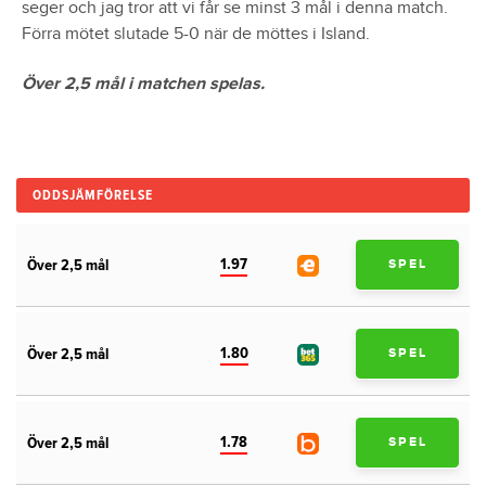
seger och jag tror att vi får se minst 3 mål i denna match.
Förra mötet slutade 5-0 när de möttes i Island.
Över 2,5 mål i matchen spelas.
ODDSJÄMFÖRELSE
1.97
Över 2,5 mål
SPEL
1.80
Över 2,5 mål
SPEL
1.78
Över 2,5 mål
SPEL