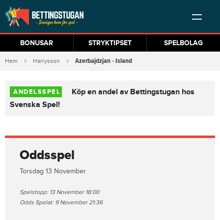
BONUSAR
STRYKTIPSET
SPELBOLAG
Azerbajdzjan - Island
Hem
Harrysson
Köp en andel av Bettingstugan hos
ANDELSSPEL
Svenska Spel!
Oddsspel
Torsdag 13 November
Spelstopp: 13 November 18:00
Odds Spelat: 9 November 21:36