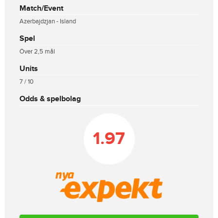
Match/Event
Azerbajdzjan - Island
Spel
Över 2,5 mål
Units
7 / 10
Odds & spelbolag
1.97