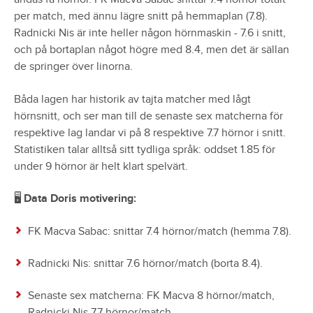
per match, med ännu lägre snitt på hemmaplan (7.8).
Radnicki Nis är inte heller någon hörnmaskin - 7.6 i snitt,
och på bortaplan något högre med 8.4, men det är sällan
de springer över linorna.
Båda lagen har historik av tajta matcher med lågt
hörnsnitt, och ser man till de senaste sex matcherna för
respektive lag landar vi på 8 respektive 7.7 hörnor i snitt.
Statistiken talar alltså sitt tydliga språk: oddset 1.85 för
under 9 hörnor är helt klart spelvärt.
🖥️
Data Doris motivering:
FK Macva Sabac: snittar 7.4 hörnor/match (hemma 7.8).
Radnicki Nis: snittar 7.6 hörnor/match (borta 8.4).
Senaste sex matcherna: FK Macva 8 hörnor/match,
Radnicki Nis 7.7 hörnor/match.