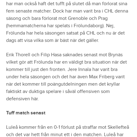
har man också haft det tufft på slutet då man förlorat sina
fem senaste matcher. Dock har man varit bra i CHL denna
säsong och bara förlorat mot Grenoble och Prag
(hemmamatcherna har spelats i Frölundaborg). Nej,
Frölunda har hela säsongen satsat på CHL och nu är det
dags att visa vilka som är bäst när det gäller.
Erik Thorell och Filip Hasa saknades senast mot Brynäs
vilket gör att Frölunda har en väldigt bra situation när det
kommer till just den fronten. Jere Innala har varit bra
under hela säsongen och det har även Max Friberg varit
när det kommer till poängutdelningen men det kryllar
faktiskt av duktiga spelare i såväl offensiven som
defensiven här.
Tuff match senast
Luleå kommer från en 0-1 förlust på straffar mot Skellefteå
och det var hett från minut ett i den matchen. Luleå har