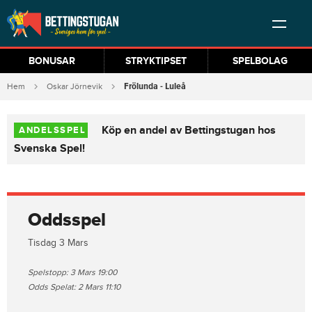
BONUSAR
STRYKTIPSET
SPELBOLAG
Frölunda - Luleå
Hem
Oskar Jörnevik
Köp en andel av Bettingstugan hos
ANDELSSPEL
Svenska Spel!
Oddsspel
Tisdag 3 Mars
Spelstopp: 3 Mars 19:00
Odds Spelat: 2 Mars 11:10