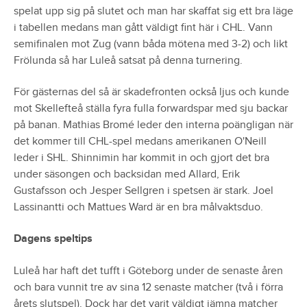
spelat upp sig på slutet och man har skaffat sig ett bra läge
i tabellen medans man gått väldigt fint här i CHL. Vann
semifinalen mot Zug (vann båda mötena med 3-2) och likt
Frölunda så har Luleå satsat på denna turnering.
För gästernas del så är skadefronten också ljus och kunde
mot Skellefteå ställa fyra fulla forwardspar med sju backar
på banan. Mathias Bromé leder den interna poängligan när
det kommer till CHL-spel medans amerikanen O'Neill
leder i SHL. Shinnimin har kommit in och gjort det bra
under säsongen och backsidan med Allard, Erik
Gustafsson och Jesper Sellgren i spetsen är stark. Joel
Lassinantti och Mattues Ward är en bra målvaktsduo.
Dagens speltips
Luleå har haft det tufft i Göteborg under de senaste åren
och bara vunnit tre av sina 12 senaste matcher (två i förra
årets slutspel). Dock har det varit väldigt jämna matcher