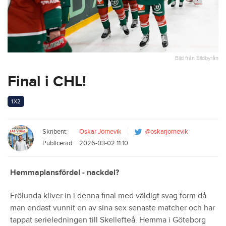
Bild från Bildbyrån
Final i CHL!
1X2
Skribent:
Oskar Jörnevik
@oskarjornevik
Publicerad:
2026-03-02 11:10
Hemmaplansfördel - nackdel?
Frölunda kliver in i denna final med väldigt svag form då
man endast vunnit en av sina sex senaste matcher och har
tappat serieledningen till Skellefteå. Hemma i Göteborg