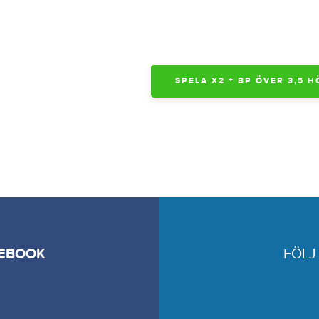
SPELA X2 + BP ÖVER 3,5
EBOOK
FÖLJ