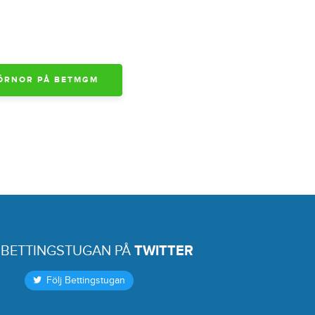
 HÖRNOR PÅ BETMGM
 BETTINGSTUGAN PÅ
TWITTER
Följ Bettingstugan