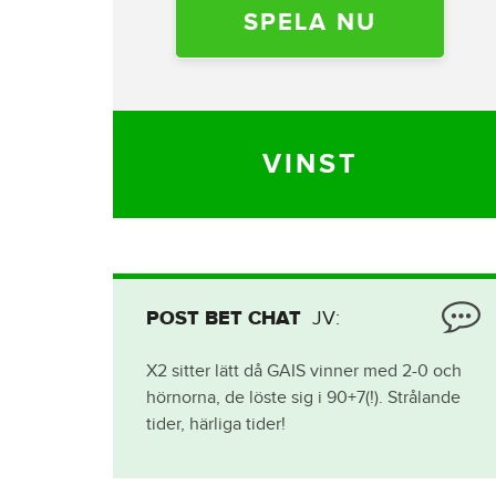
SPELA NU
VINST
POST BET CHAT
JV:
X2 sitter lätt då GAIS vinner med 2-0 och
hörnorna, de löste sig i 90+7(!). Strålande
tider, härliga tider!