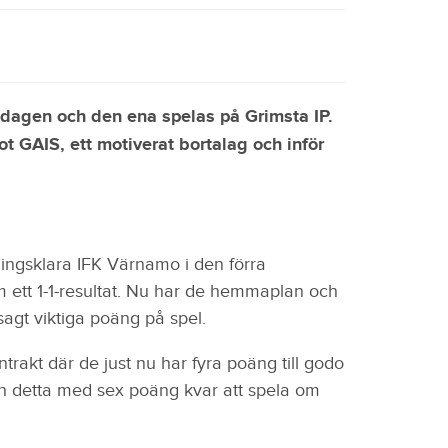
dagen och den ena spelas på Grimsta IP.
 GAIS, ett motiverat bortalag och inför
ngsklara IFK Värnamo i den förra
ett 1-1-resultat. Nu har de hemmaplan och
agt viktiga poäng på spel.
trakt där de just nu har fyra poäng till godo
ch detta med sex poäng kvar att spela om