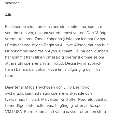
skadade.
AIK
En liknande situation finns hos stockholmarna, som har
varit ömsom vin, ömsom vatten - mest vatten. Den 18-årige
yttermittfältaren Zadok Yohanna (i bild) har lämnat för spel
i Premier League och Brighton & Hove Albion, där han blir
klubbkompis med Yasin Ayari. Bersant Celina och klubben
har kommit fram till en ömsesidig överenskommelse om
att avsluta spelarens avtal i förtid. Dessa två är avbräck
fram i banan, där Johan Hove finns tillgänglig och i fin
form.
Därefter är Mads Thychosen och Dino Besirovic
avstängda, samt att några spelare är skadade och
tveksamma till start. Målvakten Kristoffer Nordfeldt väntas
förmodligen inte heller vara tillgänglig, efter att ha spelat
VM i USA. En reaktion är att vänta oavsett efter den stora