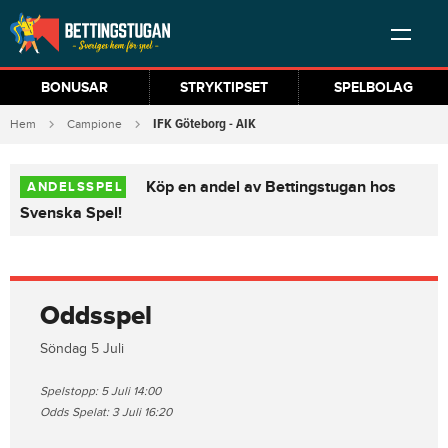
BONUSAR
STRYKTIPSET
SPELBOLAG
IFK Göteborg - AIK
Hem
Campione
Köp en andel av Bettingstugan hos
ANDELSSPEL
Svenska Spel!
Oddsspel
Söndag 5 Juli
Spelstopp: 5 Juli 14:00
Odds Spelat: 3 Juli 16:20