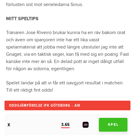
förlusten sist mot serieledarna Sirius.
MITT SPELTIPS
Tränaren Jose Riveiro brukar kunna ha en räv bakom örat
och även om spanjoren inte har ett lika vasst
spelarmaterial att jobba med längre utesluter jag inte att
Gnaget, via en taktisk seger, kan få med sig en poäng. Fast
kanske inte mer än så. En delad pott är inget dåligt utfall
för någon av sidorna, egentligen.
Spelet landar på att vi får ett oavgjort resultat i matchen.
Till ett riktigt fint odds!
ODDSJÄMFÖRELSE IFK GÖTEBORG - AIK
3.65
X
SPEL