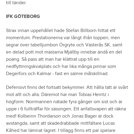
till tänder.
IFK GÖTEBORG
Strax innan uppehållet hade Stefan Billborn hittat ett
momentum. Prestationerna var långt ifrån toppen, men
segrar över tabelljumbon Örgryte och Västerås SK, samt
en delad pott mot mästarna Mjällby innebar ändå en del
poäng. Så pass att man har klättrat upp till en
nedflyttningskvalplats och har lika många pinnar som
Degerfors och Kalmar - fast en sämre målskillnad.
Defensivt finns det fortsatt bekymmer. Att hålla tätt är svårt
mot allt och alla. Däremot har man Tobias Heintz i
högform. Norrmannen nätade fyra gånger om sist och är
uppe i 6 fullträffar för säsongen. Ett anfallsvapen att räkna
med! Kolbeinn Thordarson och Jonas Bager är dock
avstängda, samt att skadedrabbade mittfältare Lucas
Kåhed har lämnat lägret. I tillägg finns ett par spelare