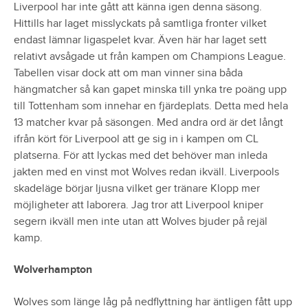
Liverpool har inte gått att känna igen denna säsong.
Hittills har laget misslyckats på samtliga fronter vilket
endast lämnar ligaspelet kvar. Även här har laget sett
relativt avsågade ut från kampen om Champions League.
Tabellen visar dock att om man vinner sina båda
hängmatcher så kan gapet minska till ynka tre poäng upp
till Tottenham som innehar en fjärdeplats. Detta med hela
13 matcher kvar på säsongen. Med andra ord är det långt
ifrån kört för Liverpool att ge sig in i kampen om CL
platserna. För att lyckas med det behöver man inleda
jakten med en vinst mot Wolves redan ikväll. Liverpools
skadeläge börjar ljusna vilket ger tränare Klopp mer
möjligheter att laborera. Jag tror att Liverpool kniper
segern ikväll men inte utan att Wolves bjuder på rejäl
kamp.
Wolverhampton
Wolves som länge låg på nedflyttning har äntligen fått upp