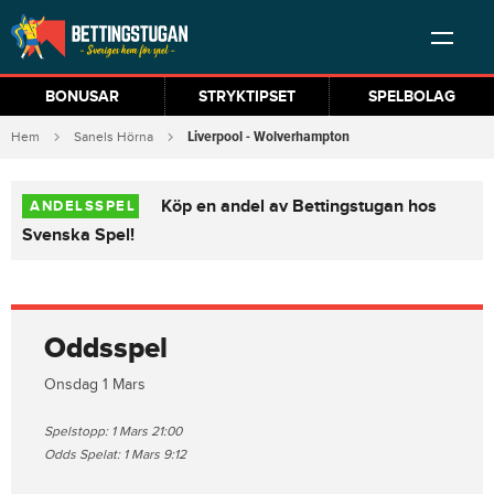
BONUSAR
STRYKTIPSET
SPELBOLAG
Liverpool - Wolverhampton
Hem
Sanels Hörna
Köp en andel av Bettingstugan hos
ANDELSSPEL
Svenska Spel!
Oddsspel
Onsdag 1 Mars
Spelstopp: 1 Mars 21:00
Odds Spelat: 1 Mars 9:12