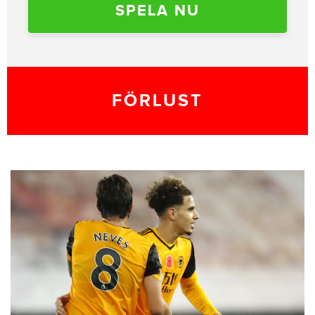
SPELA NU
FÖRLUST