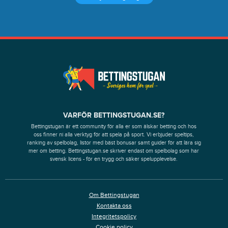
VARFÖR BETTINGSTUGAN.SE?
Bettingstugan är ett community för alla er som älskar betting och hos
oss finner ni alla verktyg för att spela på sport. Vi erbjuder speltips,
ranking av spelbolag, listor med bäst bonusar samt guider för att lära sig
mer om betting. Bettingstugan.se skriver endast om spelbolag som har
svensk licens - för en trygg och säker spelupplevelse.
Om Bettingstugan
Kontakta oss
Integritetspolicy
Cookie policy