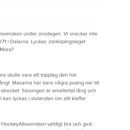
lsvenskan under onsdagen. Vi snackar inte
 i Dalarna. Lyckas Jönköpingslaget
 Mora?
ra skulle vara ett topplag den här
ångt. Masarna har bara några poäng ner till
x-strecket. Säsongen är emellertid lång och
kan lyckas i slutändan om allt klaffar.
 HockeyAllsvenskan väldigt bra och gick