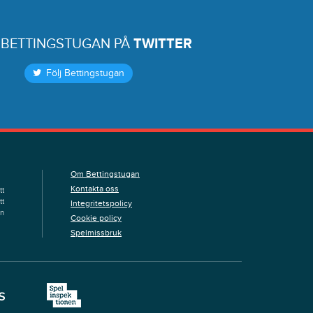
 BETTINGSTUGAN PÅ
TWITTER
Följ Bettingstugan
Om Bettingstugan
Kontakta oss
tt
tt
Integritetspolicy
en
Cookie policy
Spelmissbruk