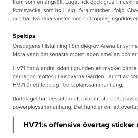
fram som en ångvält. Laget fick dock grus i maskine
formsvacka, som höll i sig i fyra matcher i följd. Ch
och har två raka vinster mot idel topplag (Björklöv
Speltips
Onsdagens tillställning i Smidjegrav Arena är synner
Mora vann det senaste mötet lagen emellan och är
HV71 har å andra sidan i grunden ett mycket bättr
när lagen möttes i Husqvarna Garden - är ett av ser
HV71 är ett topplag i bortaplanssammanhang.
Bortalaget har dessutom ett extremt stort offensivt öv
powerplaysammanhang. Det handlar om ett övertag p
HV71:s offensiva övertag sticker 