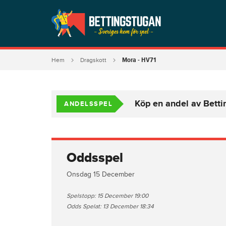
Mora - HV71
Hem
Dragskott
Köp en andel av Bett
ANDELSSPEL
Oddsspel
Onsdag 15 December
Spelstopp: 15 December 19:00
Odds Spelat: 13 December 18:34