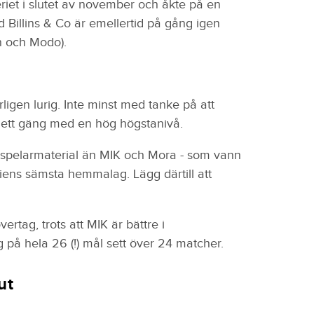
riet i slutet av november och åkte på en
ad Billins & Co är emellertid på gång igen
en och Modo).
ligen lurig. Inte minst med tanke på att
 ett gäng med en hög högstanivå.
e spelarmaterial än MIK och Mora - som vann
iens sämsta hemmalag. Lägg därtill att
ertag, trots att MIK är bättre i
å hela 26 (!) mål sett över 24 matcher.
ut