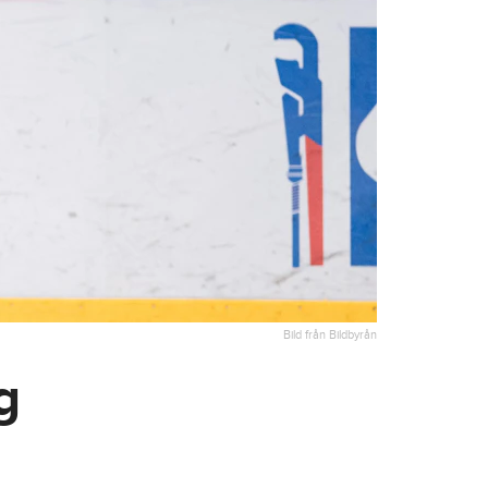
Bild från Bildbyrån
g