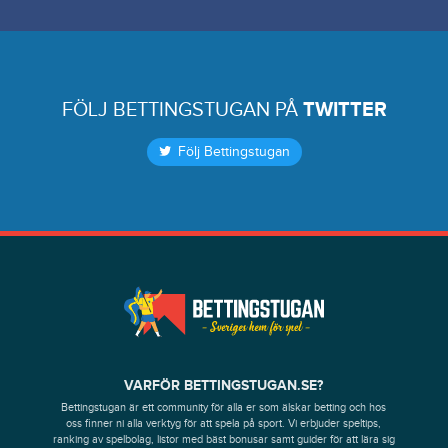
FÖLJ BETTINGSTUGAN PÅ
TWITTER
Följ Bettingstugan
VARFÖR BETTINGSTUGAN.SE?
Bettingstugan är ett community för alla er som älskar betting och hos
oss finner ni alla verktyg för att spela på sport. Vi erbjuder speltips,
ranking av spelbolag, listor med bäst bonusar samt guider för att lära sig