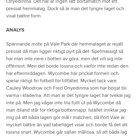
Onyedinma. Det här är ingen lätt bortamatch mot ett
pressat hemmalag. Dock så är man det tyngre laget och
visat bättre form.
ANALYS
Spännande möte på Vale Park där hemmalaget är rejält
pressat då man ligger riktigt pyrt på det. Spelmässigt så
har man inte nere i botten av göra, men det vill sig inte
offensivt. Men det borde lossna och varför inte redan den
här eftermiddagen. Wycombe har prickat formen och
spelar riktigt fin fotboll för tillfället. Mycket tack vare
Cauley Woodrow och Fred Onyedinma som har börjat bli
varma i kläderna. Att man är det tyngre laget här tvekar jag
inte på. Men jag vågar inte lita fullt ut på Wycombe då
man ibland står för riktiga bottennapp. Istället inriktar jag
mig på att båda lagen gör mål i matchen, då Port Vale är
mycket bättre än vad tabelläget visar och borde få det att
lossna snart. Wycombe går sällan mållösa, så att båda lag