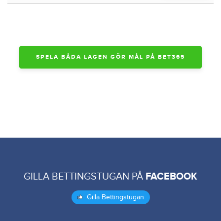
SPELA BÅDA LAGEN GÖR MÅL PÅ BET365
GILLA BETTINGSTUGAN PÅ
FACEBOOK
Gilla Bettingstugan