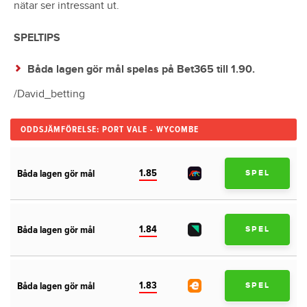
nätar ser intressant ut.
SPELTIPS
Båda lagen gör mål spelas på Bet365 till 1.90.
/David_betting
ODDSJÄMFÖRELSE: PORT VALE - WYCOMBE
1.85
Båda lagen gör mål
SPEL
1.84
Båda lagen gör mål
SPEL
1.83
Båda lagen gör mål
SPEL