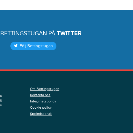
 BETTINGSTUGAN PÅ
TWITTER
Följ Bettingstugan
Om Bettingstugan
Kontakta oss
tt
tt
Integritetspolicy
en
Cookie policy
Spelmissbruk