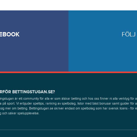
EBOOK
FÖLJ
RFÖR BETTINGSTUGAN.SE?
ingstugan är ett community för alla er som älskar betting och hos oss finner ni alla verktyg för a
a på sport. Vi erbjuder speltips, ranking av spelbolag, listor med bäst bonusar samt guider för a
 sig mer om betting. Bettingstugan.se skriver endast om spelbolag som har svensk licens - för 
g och säker spelupplevelse.