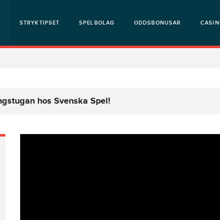
STRYKTIPSET
SPELBOLAG
ODDSBONUSAR
CASI
ingstugan hos Svenska Spel!