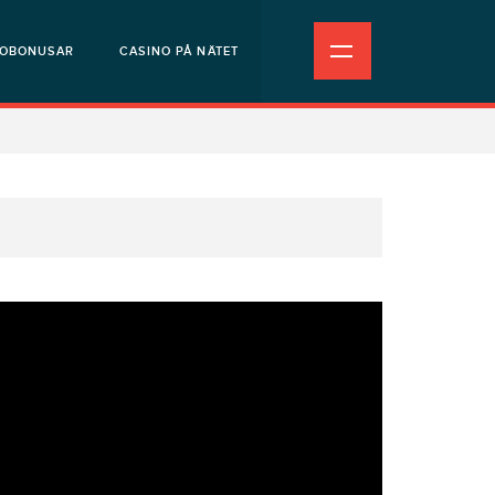
NOBONUSAR
CASINO PÅ NÄTET