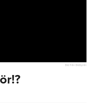
Bild från Bildbyrån
ör!?