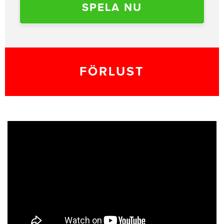
SPELA NU
FÖRLUST