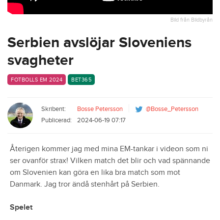
Bild från Bildbyrån
Serbien avslöjar Sloveniens
svagheter
FOTBOLLS EM 2024
BET365
Skribent:
Bosse Petersson
@Bosse_Petersson
Publicerad:
2024-06-19 07:17
Återigen kommer jag med mina EM-tankar i videon som ni
ser ovanför strax! Vilken match det blir och vad spännande
om Slovenien kan göra en lika bra match som mot
Danmark. Jag tror ändå stenhårt på Serbien.
Spelet