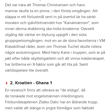
Det var nära att Thomas Christiansen och hans
mannar skulle ta en pinne, i den första omgången. Att
släppa in ett förlustmål sent in på övertid lär ha sänkt
moralen och självförtroendet hos "Kanalmännen", som
innan denna drabbning ska möta kroaterna. Oavsett
utgång där väntar en blytung uppgift i den sista
gruppspelsomgången, mot en av de stora favoriterna i VM.
Klasskillnad råder, även om Thomas Tuchel skulle rotera
något avslutningsvis. Med Harry Kane i truppen, som är på
jakt efter både skytteligatiteln och att vinna mästerskapet,
har britterna en X-faktor som går att lita på. Samt
världsspelare lite överallt.
2. Kroatien - Ghana 1
En revansch finns att utkräva av "de eldiga", då
de torskade mot engelsmännen inledningsvis.
Förbundskaptenen Zlatko Dalic har en åldrande trupp,
men valde att slänga in yngre förmågor som faktiskt