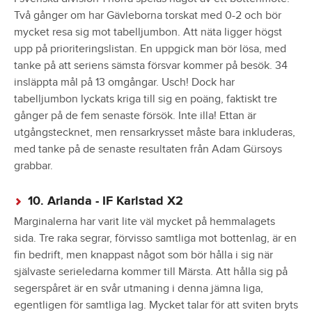
Två gånger om har Gävleborna torskat med 0-2 och bör
mycket resa sig mot tabelljumbon. Att näta ligger högst
upp på prioriteringslistan. En uppgick man bör lösa, med
tanke på att seriens sämsta försvar kommer på besök. 34
insläppta mål på 13 omgångar. Usch! Dock har
tabelljumbon lyckats kriga till sig en poäng, faktiskt tre
gånger på de fem senaste försök. Inte illa! Ettan är
utgångstecknet, men rensarkrysset måste bara inkluderas,
med tanke på de senaste resultaten från Adam Gürsoys
grabbar.
10. Arlanda - IF Karlstad X2
Marginalerna har varit lite väl mycket på hemmalagets
sida. Tre raka segrar, förvisso samtliga mot bottenlag, är en
fin bedrift, men knappast något som bör hålla i sig när
självaste serieledarna kommer till Märsta. Att hålla sig på
segerspåret är en svår utmaning i denna jämna liga,
egentligen för samtliga lag. Mycket talar för att sviten bryts