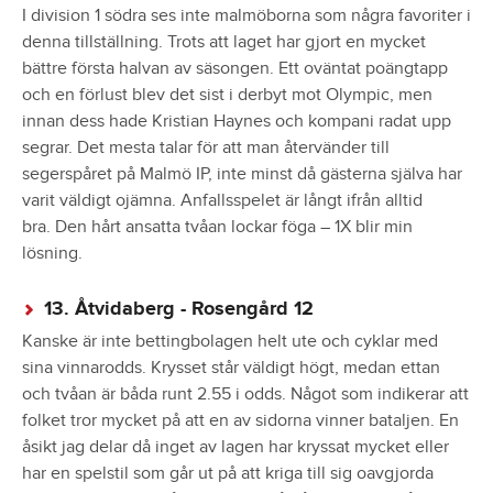
I division 1 södra ses inte malmöborna som några favoriter i
denna tillställning. Trots att laget har gjort en mycket
bättre första halvan av säsongen. Ett oväntat poängtapp
och en förlust blev det sist i derbyt mot Olympic, men
innan dess hade Kristian Haynes och kompani radat upp
segrar. Det mesta talar för att man återvänder till
segerspåret på Malmö IP, inte minst då gästerna själva har
varit väldigt ojämna. Anfallsspelet är långt ifrån alltid
bra. Den hårt ansatta tvåan lockar föga – 1X blir min
lösning.
13. Åtvidaberg - Rosengård 12
Kanske är inte bettingbolagen helt ute och cyklar med
sina vinnarodds. Krysset står väldigt högt, medan ettan
och tvåan är båda runt 2.55 i odds. Något som indikerar att
folket tror mycket på att en av sidorna vinner bataljen. En
åsikt jag delar då inget av lagen har kryssat mycket eller
har en spelstil som går ut på att kriga till sig oavgjorda