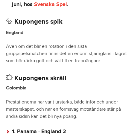
juni, hos
Svenska Spel
.
🔩 Kupongens spik
England
Även om det blir en rotation i den sista
gruppspelsmatchen finns det en enorm stjärnglans i lägret
som bör räcka gott och väl till en trepoängare.
💥 Kupongens skräll
Colombia
Prestationerna har varit urstarka, både inför och under
mästerskapet, och när en formsvag motståndare står på
andra sidan kan det bli nya poäng.
1. Panama - England 2