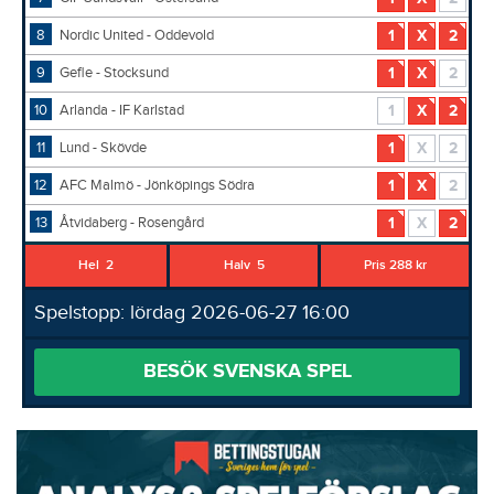
8
Nordic United - Oddevold
1
X
2
9
Gefle - Stocksund
1
X
2
10
Arlanda - IF Karlstad
1
X
2
11
Lund - Skövde
1
X
2
12
AFC Malmö - Jönköpings Södra
1
X
2
13
Åtvidaberg - Rosengård
1
X
2
Hel
2
Halv
5
Pris 288 kr
Spelstopp: lördag 2026-06-27 16:00
BESÖK SVENSKA SPEL