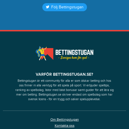
Följ Bettingstugan
VARFÖR BETTINGSTUGAN.SE?
Bettingstugan är ett community för alla er som älskar betting och hos
oss finner ni alla verktyg för att spela på sport. Vi erbjuder speltips,
ranking av spelbolag, listor med bäst bonusar samt guider för att lära sig
mer om betting. Bettingstugan.se skriver endast om spelbolag som har
svensk licens - för en trygg och säker spelupplevelse.
Om Bettingstugan
Kontakta oss