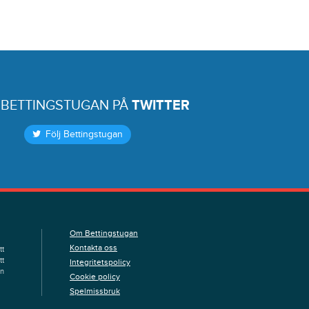
 BETTINGSTUGAN PÅ
TWITTER
Följ Bettingstugan
Om Bettingstugan
Kontakta oss
tt
tt
Integritetspolicy
en
Cookie policy
Spelmissbruk