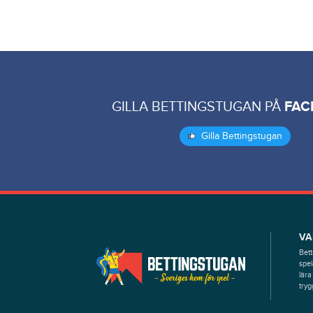
GILLA BETTINGSTUGAN PÅ
FAC
Gilla Bettingstugan
VA
Bett
spel
lära
tryg