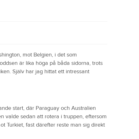
hington, mot Belgien, i det som
roddsen är lika höga på båda sidorna, trots
en. Själv har jag hittat ett intressant
ande start, där Paraguay och Australien
 valde sedan att rotera i truppen, eftersom
 Turkiet, fast därefter reste man sig direkt