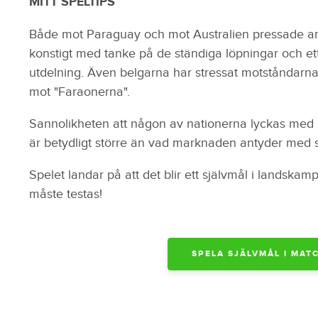
MITT SPELTIPS
Både mot Paraguay och mot Australien pressade ame
konstigt med tanke på de ständiga löpningar och ett f
utdelning. Även belgarna har stressat motståndarna
mot "Faraonerna".
Sannolikheten att någon av nationerna lyckas med 
är betydligt större än vad marknaden antyder med 
Spelet landar på att det blir ett självmål i landskamp
måste testas!
SPELA SJÄLVMÅL I MAT