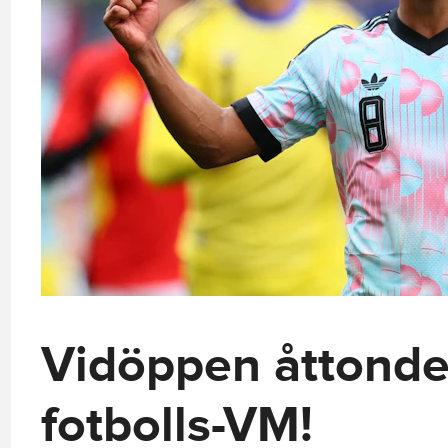
Vidöppen åttondel
fotbolls-VM!