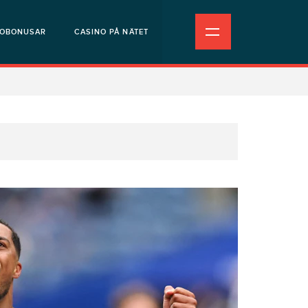
NOBONUSAR
CASINO PÅ NÄTET