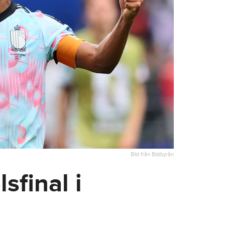
Bild från Bildbyrån
sfinal i