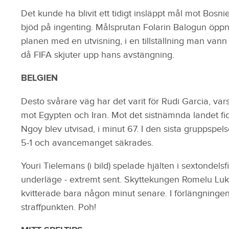
Det kunde ha blivit ett tidigt insläppt mål mot Bosn
bjöd på ingenting. Målsprutan Folarin Balogun öppn
planen med en utvisning, i en tillställning man vann
då FIFA skjuter upp hans avstängning.
BELGIEN
Desto svårare väg har det varit för Rudi Garcia, var
mot Egypten och Iran. Mot det sistnämnda landet fic
Ngoy blev utvisad, i minut 67. I den sista gruppsp
5-1 och avancemanget säkrades.
Youri Tielemans (i bild) spelade hjälten i sextondels
underläge - extremt sent. Skyttekungen Romelu Lu
kvitterade bara någon minut senare. I förlängningen 
straffpunkten. Poh!