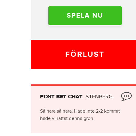
SPELA NU
FÖRLUST
POST BET CHAT
STENBERG:
Så nära så nära. Hade inte 2-2 kommit
hade vi rättat denna grön.