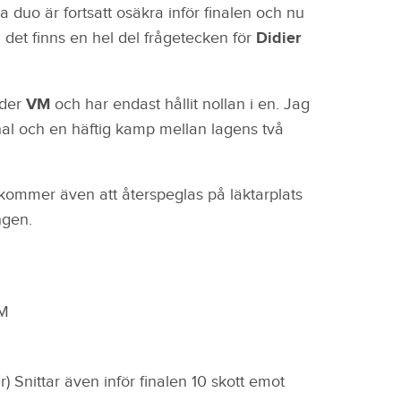
duo är fortsatt osäkra inför finalen och nu
å det finns en hel del frågetecken för
Didier
nder
VM
och har endast hållit nollan i en. Jag
al och en häftig kamp mellan lagens två
 kommer även att återspeglas på läktarplats
ngen.
VM
) Snittar även inför finalen 10 skott emot