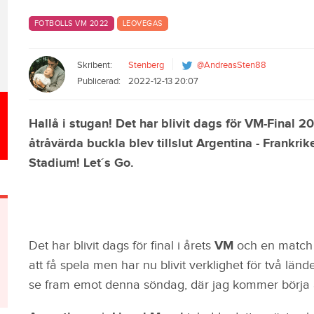
FOTBOLLS VM 2022
LEOVEGAS
Skribent:
Stenberg
@AndreasSten88
Publicerad:
2022-12-13 20:07
Hallå i stugan!
Det har blivit dags för VM-Final 
åtråvärda buckla blev tillslut Argentina - Frankr
Stadium!
Let´s Go.
Det har blivit dags för final i årets
VM
och en match 
att få spela men har nu blivit verklighet för två län
se fram emot denna söndag, där jag kommer börja 