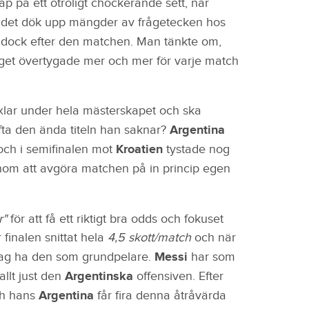
p på ett otroligt chockerande sett, när
 det dök upp mängder av frågetecken hos
dock efter den matchen. Man tänkte om,
aget övertygade mer och mer för varje match
xlar under hela mästerskapet och ska
fta den ända titeln han saknar?
Argentina
och i semifinalen mot
Kroatien
tystade nog
nom att avgöra matchen på in princip egen
r"
för att få ett riktigt bra odds och fokuset
 finalen snittat hela
4,5 skott/match
och när
ag ha den som grundpelare.
Messi
har som
allt just den
Argentinska
offensiven. Efter
h hans
Argentina
får fira denna åtråvärda