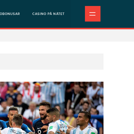
NOBONUSAR
CASINO PÅ NÄTET