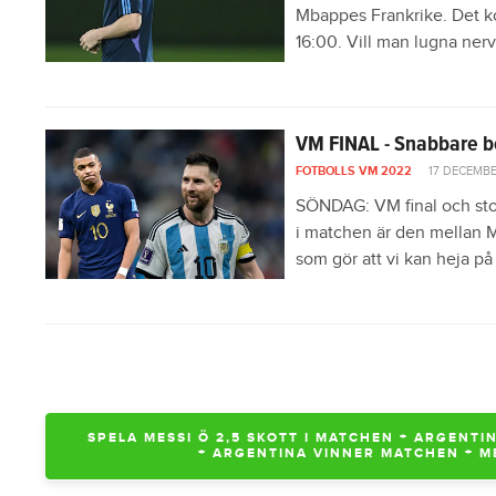
Mbappes Frankrike. Det kom
16:00. Vill man lugna ner
VM FINAL - Snabbare b
FOTBOLLS VM 2022
17 DECEMBE
SÖNDAG: VM final och sto
i matchen är den mellan 
som gör att vi kan heja på
SPELA MESSI Ö 2,5 SKOTT I MATCHEN + ARGENTI
+ ARGENTINA VINNER MATCHEN + M