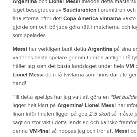
Argentina
och
Lionel Messi
inledde detta mästerska
laget besegrades av
Saudiarabien
i premiären och
finalisterna efter det!
Copa America-vinnarna
växte 
gjorde om och började göra rätt i matcherna och l
som spelades.
Messi
har verkligen burit detta
Argentina
på sina a
världens bästa spelare genom tiderna äntligen få ly
håller jag som det bästa landslaget under hela
VM
Lionel Messi
dom få tvivlarna som finns där ute ge
hand!
Till detta speltips har jag valt att göra en
"Bet builde
ligger helt klart på
Argentina
!
Lionel Messi
har inför
linan inför finalen ligger på goa
2,5 skott
så måste j
sagt en stor vikt i detta landslag och kanske framför
denna
VM-final
så hoppas jag och tror att
Messi
oc