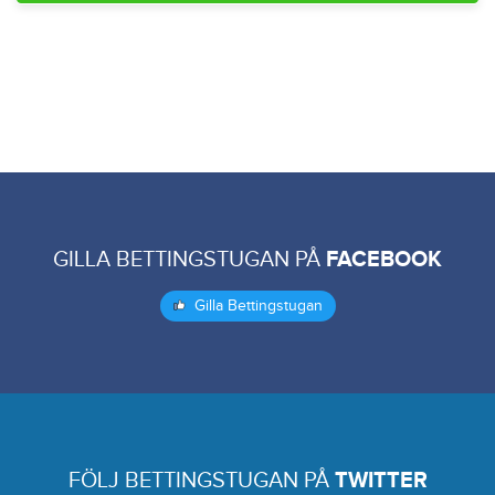
LeoVegas allmänna regler och villkor för
kampanjen gäller
Läs mer om erbjudandet på Leovegas.com
GILLA BETTINGSTUGAN PÅ
FACEBOOK
Gilla Bettingstugan
FÖLJ BETTINGSTUGAN PÅ
TWITTER