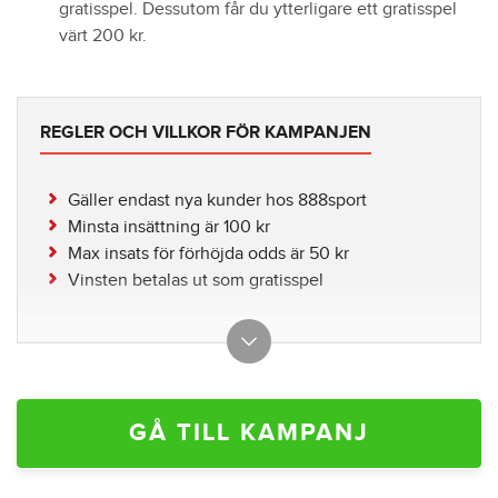
gratisspel. Dessutom får du ytterligare ett gratisspel
värt 200 kr.
REGLER OCH VILLKOR FÖR KAMPANJEN
Gäller endast nya kunder hos 888sport
Minsta insättning är 100 kr
Max insats för förhöjda odds är 50 kr
Vinsten betalas ut som gratisspel
GÅ TILL KAMPANJ