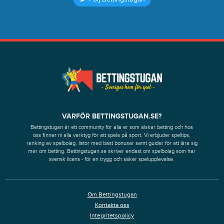
VARFÖR BETTINGSTUGAN.SE?
Bettingstugan är ett community för alla er som älskar betting och hos
oss finner ni alla verktyg för att spela på sport. Vi erbjuder speltips,
ranking av spelbolag, listor med bäst bonusar samt guider för att lära sig
mer om betting. Bettingstugan.se skriver endast om spelbolag som har
svensk licens - för en trygg och säker spelupplevelse.
Om Bettingstugan
Kontakta oss
Integritetspolicy