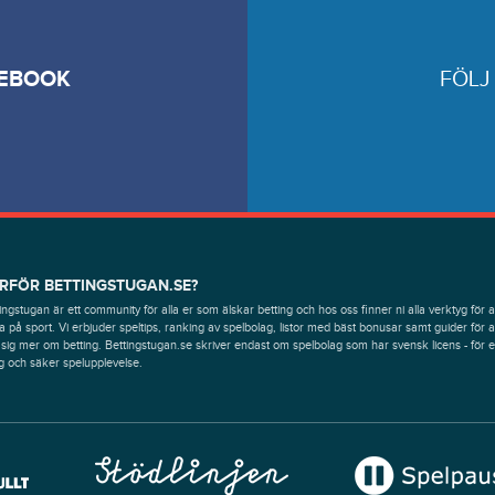
EBOOK
FÖLJ
RFÖR BETTINGSTUGAN.SE?
ingstugan är ett community för alla er som älskar betting och hos oss finner ni alla verktyg för a
a på sport. Vi erbjuder speltips, ranking av spelbolag, listor med bäst bonusar samt guider för a
 sig mer om betting. Bettingstugan.se skriver endast om spelbolag som har svensk licens - för 
g och säker spelupplevelse.