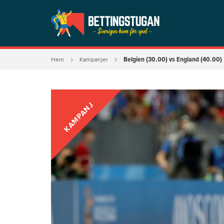
Belgien (30.00) vs England (40.00)
Hem
Kampanjer
KAMPANJ