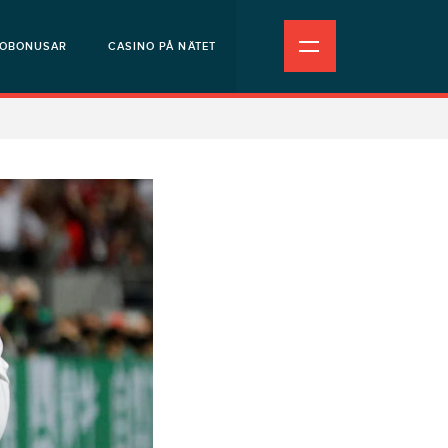
NOBONUSAR
CASINO PÅ NÄTET