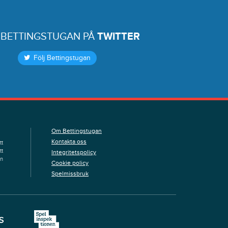
 BETTINGSTUGAN PÅ
TWITTER
Följ Bettingstugan
Om Bettingstugan
Kontakta oss
tt
tt
Integritetspolicy
en
Cookie policy
Spelmissbruk