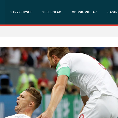
STRYKTIPSET
SPELBOLAG
ODDSBONUSAR
CASI