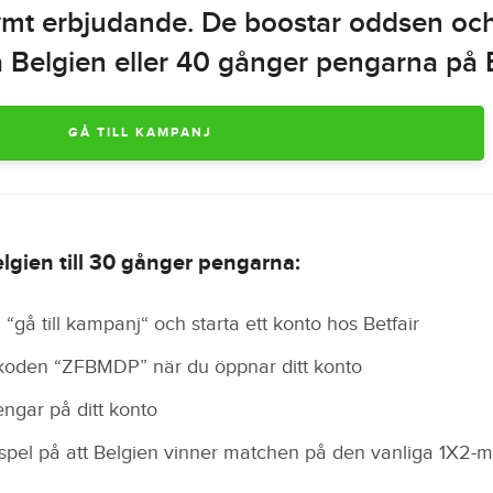
ymt erbjudande. De boostar oddsen och
Belgien eller 40 gånger pengarna på 
GÅ TILL KAMPANJ
lgien till 30 gånger pengarna:
 “gå till kampanj“ och starta ett konto hos Betfair
oden “ZFBMDP” när du öppnar ditt konto
engar på ditt konto
 spel på att Belgien vinner matchen på den vanliga 1X2-