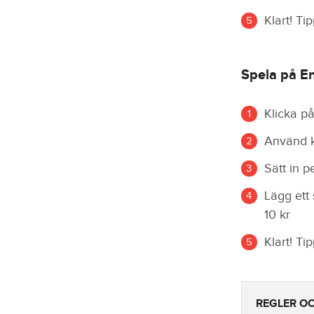
Klart! Ti
Spela på En
Klicka på
Använd k
Sätt in p
Lägg ett
10 kr
Klart! Ti
REGLER O