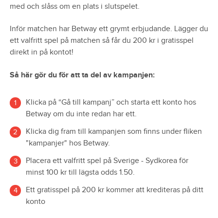
med och slåss om en plats i slutspelet.
Inför matchen har Betway ett grymt erbjudande. Lägger du
ett valfritt spel på matchen så får du 200 kr i gratisspel
direkt in på kontot!
Så här gör du för att ta del av kampanjen:
Klicka på “Gå till kampanj” och starta ett konto hos
Betway om du inte redan har ett.
Klicka dig fram till kampanjen som finns under fliken
"kampanjer" hos Betway.
Placera ett valfritt spel på Sverige - Sydkorea för
minst 100 kr till lägsta odds 1.50.
Ett gratisspel på 200 kr kommer att krediteras på ditt
konto