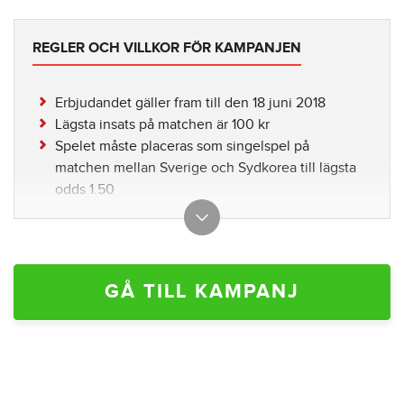
REGLER OCH VILLKOR FÖR KAMPANJEN
Erbjudandet gäller fram till den 18 juni 2018
Lägsta insats på matchen är 100 kr
Spelet måste placeras som singelspel på
matchen mellan Sverige och Sydkorea till lägsta
odds 1.50
Erbjudandet gäller endast 1 gång per kund
Det kvalificerade spelet måste placeras med
riktiga pengar
Cash-out funktionen får inte användas på ditt
GÅ TILL KAMPANJ
kvalificerande spel
Vid vinst på ditt gratisspel betalas endast
vinsten ut, inte insatsen
Betways allmänna regler och villkor för
kampanjen gäller