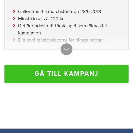
Gäller fram till matchstart den 28/6-2018
Minsta insats är 100 kr
Det är endast ditt första spel som räknas till
kampanjen
Ditt spel måste placeras för riktiga pengar
Du måste lägga ett singelspel
Vinner du på ditt gratisspel betalas endast
vinsten ut, inte insatsen
Betsers allmänna regler och villkor för
GÅ TILL KAMPANJ
kampanjen gäller
Läs mer om kampanjen hos Betser.com