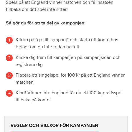
Spela på att England vinner matchen och få insatsen
tillbaka om ditt spel inte sitter!
Så gör du för att ta del av kampanjen:
Klicka på “gå till kampanj” och starta ett konto hos
Betser om du inte redan har ett
Klicka dig fram till kampanjen på kampanjsidan och
registrera dig
Placera ett singelspel för 100 kr på att England vinner
matchen
Klart! Vinner inte England får du ett 100 kr gratisspel
tillbaka på kontot
REGLER OCH VILLKOR FÖR KAMPANJEN