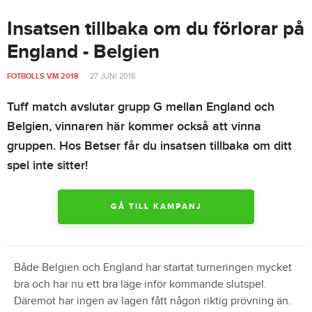
Insatsen tillbaka om du förlorar på
England - Belgien
FOTBOLLS VM 2018
27 JUNI 2018
Tuff match avslutar grupp G mellan England och
Belgien, vinnaren här kommer också att vinna
gruppen. Hos Betser får du insatsen tillbaka om ditt
spel inte sitter!
GÅ TILL KAMPANJ
Både Belgien och England har startat turneringen mycket
bra och har nu ett bra läge inför kommande slutspel.
Däremot har ingen av lagen fått någon riktig prövning än.