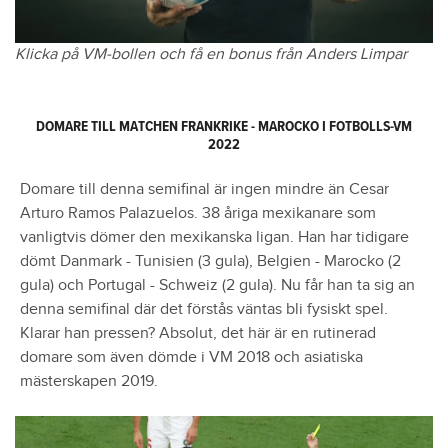
Klicka på VM-bollen och få en bonus från Anders Limpar
DOMARE TILL MATCHEN FRANKRIKE - MAROCKO I FOTBOLLS-VM
2022
Domare till denna semifinal är ingen mindre än Cesar
Arturo Ramos Palazuelos. 38 åriga mexikanare som
vanligtvis dömer den mexikanska ligan. Han har tidigare
dömt Danmark - Tunisien (3 gula), Belgien - Marocko (2
gula) och Portugal - Schweiz (2 gula). Nu får han ta sig an
denna semifinal där det förstås väntas bli fysiskt spel.
Klarar han pressen? Absolut, det här är en rutinerad
domare som även dömde i VM 2018 och asiatiska
mästerskapen 2019.