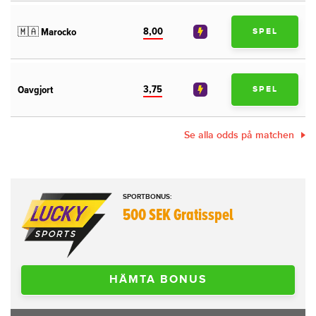
8,00
🇲🇦 Marocko
SPEL
3,75
Oavgjort
SPEL
Se alla odds på matchen
SPORTBONUS:
500 SEK Gratisspel
HÄMTA BONUS