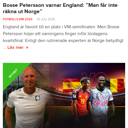
Bosse Petersson varnar England: ”Man får inte
räkna ut Norge”
FOTBOLLS-VM 2026
10 JULI 2026
England är favorit till en plats i VM-semifinalen. Men Bosse
Petersson höjer ett varningens finger inför lördagens
kvartsfinal. Enligt den rutinerade experten är Norge betydligt
...
Läs mer
NYHET