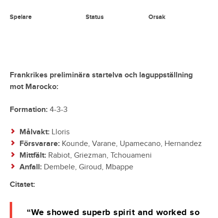
Spelare
Status
Orsak
Frankrikes preliminära startelva och laguppställning
mot Marocko:
Formation:
4-3-3
Målvakt:
Lloris
Försvarare:
Kounde, Varane, Upamecano, Hernandez
Mittfält:
Rabiot, Griezman, Tchouameni
Anfall:
Dembele, Giroud, Mbappe
Citatet:
“We showed superb spirit and worked so