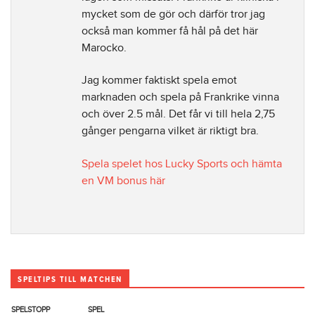
mycket som de gör och därför tror jag
också man kommer få hål på det här
Marocko.
Jag kommer faktiskt spela emot
marknaden och spela på Frankrike vinna
och över 2.5 mål. Det får vi till hela 2,75
gånger pengarna vilket är riktigt bra.
Spela spelet hos Lucky Sports och hämta
en VM bonus här
SPELTIPS TILL MATCHEN
SPELSTOPP
SPEL