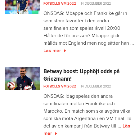
FOTBOLLS VM 2022
14 DECEMBER 2022
ONSDAG: Mbappe och Frankrike går in
som stora favoriter i den andra
semifinalen som spelas ikväll 20:00.
Håller de för pressen? Mbappe gick
mållös mot England men nog sätter han ...
Läs mer
Betway boost: Upphöjt odds på
Griezmann!
FOTBOLLS VM 2022
14 DECEMBER 2022
ONSDAG: Idag spelas den andra
semifinalen mellan Frankrike och
Marocko. En match som ska avgöra vilka
som ska möta Argentina i en VM-final. Ta
del av en kampanj från Betway till ...
Läs
mer