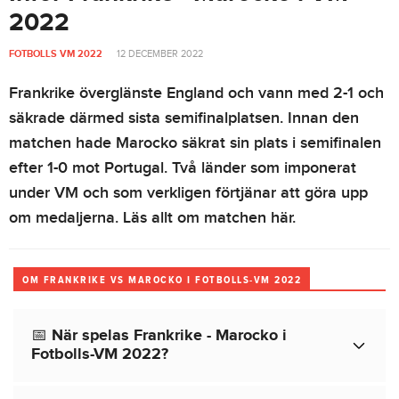
2022
FOTBOLLS VM 2022
12 DECEMBER 2022
Frankrike överglänste England och vann med 2-1 och
säkrade därmed sista semifinalplatsen. Innan den
matchen hade Marocko säkrat sin plats i semifinalen
efter 1-0 mot Portugal. Två länder som imponerat
under VM och som verkligen förtjänar att göra upp
om medaljerna. Läs allt om matchen här.
OM FRANKRIKE VS MAROCKO I FOTBOLLS-VM 2022
📅 När spelas Frankrike - Marocko i
Fotbolls-VM 2022?