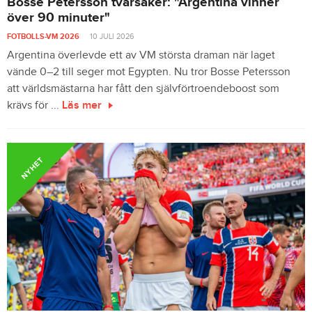
Bosse Petersson tvärsäker: "Argentina vinner
över 90 minuter"
FOTBOLLS-VM 2026
10 JULI 2026
Argentina överlevde ett av VM största draman när laget
vände 0–2 till seger mot Egypten. Nu tror Bosse Petersson
att världsmästarna har fått den självförtroendeboost som
krävs för ...
Läs mer
NYHET