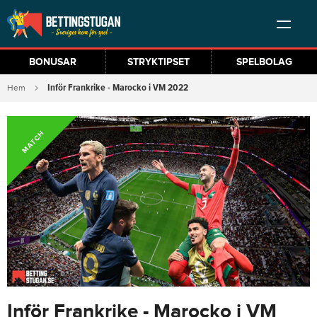
BONUSAR
STRYKTIPSET
SPELBOLAG
Inför Frankrike - Marocko i VM 2022
Hem
MATCH
Inför Frankrike - Marocko i VM