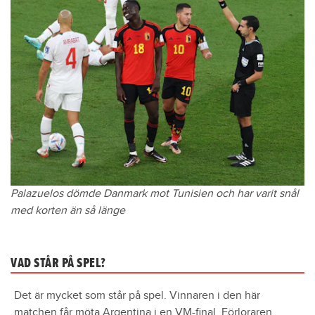
Palazuelos dömde Danmark mot Tunisien och har varit snål
med korten än så länge
VAD STÅR PÅ SPEL?
Det är mycket som står på spel. Vinnaren i den här
matchen får möta Argentina i en VM-final. Förloraren