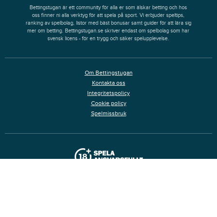
Bettingstugan är ett community för alla er som älskar betting och hos
oss finner ni alla verktyg för att spela på sport. Vi erbjuder speltips,
ranking av spelbolag, listor med bäst bonusar samt guider för att lära sig
mer om betting. Bettingstugan.se skriver endast om spelbolag som har
svensk licens - för en trygg och säker spelupplevelse.
Om Bettingstugan
Kontakta oss
Integritetspolicy
Cookie policy
Spelmissbruk