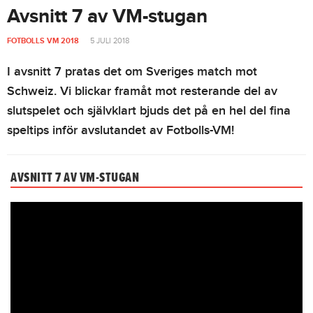
Avsnitt 7 av VM-stugan
FOTBOLLS VM 2018
5 JULI 2018
I avsnitt 7 pratas det om Sveriges match mot
Schweiz. Vi blickar framåt mot resterande del av
slutspelet och självklart bjuds det på en hel del fina
speltips inför avslutandet av Fotbolls-VM!
AVSNITT 7 AV VM-STUGAN