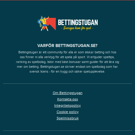
VARFÖR BETTINGSTUGAN.SE?
Bettingstugan är ett community för alla er som älskar betting och hos
oss finner ni alla verktyg för att spela på sport. Vi erbjuder speltips,
ranking av spelbolag, listor med bäst bonusar samt guider för att lära sig
mer om betting. Bettingstugan.se skriver endast om spelbolag som har
svensk licens - för en trygg och säker spelupplevelse.
Om Bettingstugan
Kontakta oss
Integritetspolicy
Cookie policy
Spelmissbruk