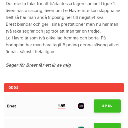
Det mesta talar för att båda dessa lagen spelar i Ligue 1
även nästa säsong, även om Le Havre inte kan slappna av
helt så har man ändå 8 poäng ner till negativt kval.
Brest blandar och ger i sina prestationer men nu har man
två raka segrar och jag tror att man tar en tredje.
Le Havre är som två olika lag hemma och borta. På
bortaplan har man bara tagit 6 poäng denna säsong vilket
är näst sämst i hela ligan.
Seger för Brest får ett lir av mig
ODDS
1.95
Brest
SPEL