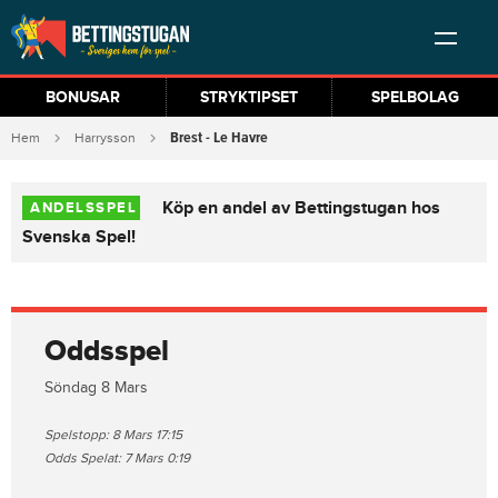
BONUSAR
STRYKTIPSET
SPELBOLAG
Brest - Le Havre
Hem
Harrysson
Köp en andel av Bettingstugan hos
ANDELSSPEL
Svenska Spel!
Oddsspel
Söndag 8 Mars
Spelstopp: 8 Mars 17:15
Odds Spelat: 7 Mars 0:19