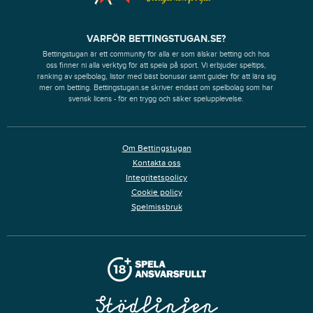
VARFÖR BETTINGSTUGAN.SE?
Bettingstugan är ett community för alla er som älskar betting och hos
oss finner ni alla verktyg för att spela på sport. Vi erbjuder speltips,
ranking av spelbolag, listor med bäst bonusar samt guider för att lära sig
mer om betting. Bettingstugan.se skriver endast om spelbolag som har
svensk licens - för en trygg och säker spelupplevelse.
Om Bettingstugan
Kontakta oss
Integritetspolicy
Cookie policy
Spelmissbruk