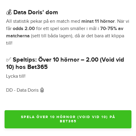
💰
Data Doris' dom
All statistik pekar på en match med
minst 11 hörnor
. När vi
får
odds 2.00
för ett spel som smäller i mål i
70-75% av
matcherna
(sett till båda lagen), då är det bara att klippa
till!
✅
Speltips: Över 10 hörnor – 2.00 (Void vid
10) hos Bet365
Lycka till!
DD - Data Doris 🤖
SPELA ÖVER 10 HÖRNOR (VOID VID 10) PÅ
BET365