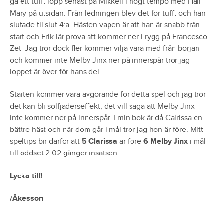
gå ett tufft lopp senast på Mikkeli i högt tempo med Hail
Mary på utsidan. Från ledningen blev det för tufft och han
slutade tillslut 4:a. Hästen vapen är att han är snabb från
start och Erik lär prova att kommer ner i rygg på Francesco
Zet. Jag tror dock fler kommer vilja vara med från början
och kommer inte Melby Jinx ner på innerspår tror jag
loppet är över för hans del.
Starten kommer vara avgörande för detta spel och jag tror
det kan bli solfjäderseffekt, det vill säga att Melby Jinx
inte kommer ner på innerspår. I min bok är då Calrissa en
bättre häst och när dom går i mål tror jag hon är före. Mitt
speltips bir därför att
5 Clarissa
är före
6 Melby Jinx
i mål
till oddset 2.02 gånger insatsen.
Lycka till!
/Åkesson