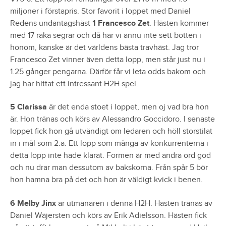
miljoner i förstapris. Stor favorit i loppet med Daniel
Redens undantagshäst
1 Francesco Zet
. Hästen kommer
med 17 raka segrar och då har vi ännu inte sett botten i
honom, kanske är det världens bästa travhäst. Jag tror
Francesco Zet vinner även detta lopp, men står just nu i
1.25 gånger pengarna. Därför får vi leta odds bakom och
jag har hittat ett intressant H2H spel.
5 Clarissa
är det enda stoet i loppet, men oj vad bra hon
är. Hon tränas och körs av Alessandro Goccidoro. I senaste
loppet fick hon gå utvändigt om ledaren och höll storstilat
in i mål som 2:a. Ett lopp som många av konkurrenterna i
detta lopp inte hade klarat. Formen är med andra ord god
och nu drar man dessutom av bakskorna. Från spår 5 bör
hon hamna bra på det och hon är väldigt kvick i benen.
6 Melby Jinx
är utmanaren i denna H2H. Hästen tränas av
Daniel Wäjersten och körs av Erik Adielsson. Hästen fick