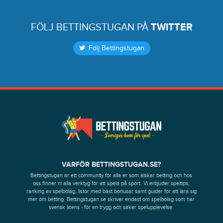
FÖLJ BETTINGSTUGAN PÅ
TWITTER
Följ Bettingstugan
VARFÖR BETTINGSTUGAN.SE?
Bettingstugan är ett community för alla er som älskar betting och hos
oss finner ni alla verktyg för att spela på sport. Vi erbjuder speltips,
ranking av spelbolag, listor med bäst bonusar samt guider för att lära sig
mer om betting. Bettingstugan.se skriver endast om spelbolag som har
svensk licens - för en trygg och säker spelupplevelse.