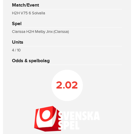
Match/Event
H2H V75 6 Solvalla
Spel
Clarissa H2H Melby Jinx (Clarissa)
Units
4 / 10
Odds & spelbolag
2.02