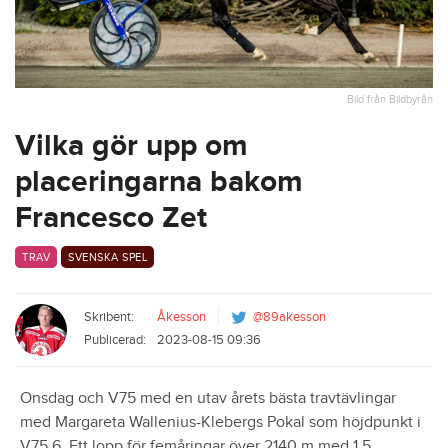
Bild från Bildbyrån
Vilka gör upp om
placeringarna bakom
Francesco Zet
TRAV
SVENSKA SPEL
Skribent:
Åkesson
@89akesson
Publicerad:
2023-08-15 09:36
Onsdag och V75 med en utav årets bästa travtävlingar
med Margareta Wallenius-Klebergs Pokal som höjdpunkt i
V75 6. Ett lopp för femåringar över 2140 m med 1.5