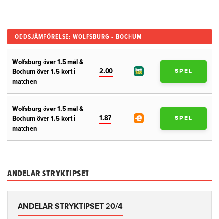
ODDSJÄMFÖRELSE: WOLFSBURG - BOCHUM
Wolfsburg över 1.5 mål &
2.00
Bochum över 1.5 kort i
SPEL
matchen
Wolfsburg över 1.5 mål &
1.87
Bochum över 1.5 kort i
SPEL
matchen
ANDELAR STRYKTIPSET
ANDELAR STRYKTIPSET 20/4