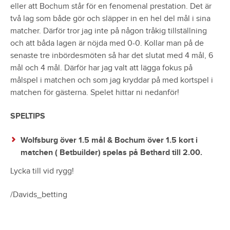
eller att Bochum står för en fenomenal prestation. Det är
två lag som både gör och släpper in en hel del mål i sina
matcher. Därför tror jag inte på någon tråkig tillställning
och att båda lagen är nöjda med 0-0. Kollar man på de
senaste tre inbördesmöten så har det slutat med 4 mål, 6
mål och 4 mål. Därför har jag valt att lägga fokus på
målspel i matchen och som jag kryddar på med kortspel i
matchen för gästerna. Spelet hittar ni nedanför!
SPELTIPS
Wolfsburg över 1.5 mål & Bochum över 1.5 kort i
matchen ( Betbuilder) spelas på Bethard till 2.00.
Lycka till vid rygg!
/Davids_betting