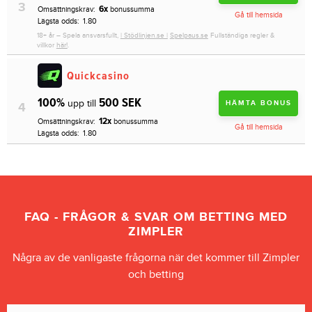
3
6x
Omsättningskrav:
bonussumma
Gå till hemsida
Lägsta odds:
1.80
18+ år – Spela ansvarsfullt,
| Stödlinjen.se |
Spelpaus.se
Fullständiga regler &
villkor
här!
.
Quickcasino
100%
500 SEK
upp till
HÄMTA BONUS
4
12x
Omsättningskrav:
bonussumma
Gå till hemsida
Lägsta odds:
1.80
FAQ - FRÅGOR & SVAR OM BETTING MED
ZIMPLER
Några av de vanligaste frågorna när det kommer till Zimpler
och betting