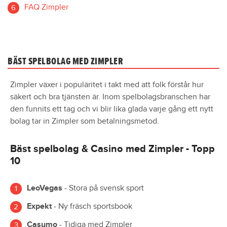
FAQ Zimpler
BÄST SPELBOLAG MED ZIMPLER
Zimpler växer i populäritet i takt med att folk förstår hur
säkert och bra tjänsten är. Inom spelbolagsbranschen har
den funnits ett tag och vi blir lika glada varje gång ett nytt
bolag tar in Zimpler som betalningsmetod.
Bäst spelbolag & Casino med Zimpler - Topp
10
LeoVegas
- Stora på svensk sport
Expekt
- Ny fräsch sportsbook
Casumo
- Tidiga med Zimpler