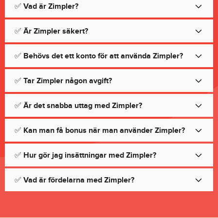
✅ Vad är Zimpler?
✅ Är Zimpler säkert?
✅ Behövs det ett konto för att använda Zimpler?
✅ Tar Zimpler någon avgift?
✅ Är det snabba uttag med Zimpler?
✅ Kan man få bonus när man använder Zimpler?
✅ Hur gör jag insättningar med Zimpler?
✅ Vad är fördelarna med Zimpler?