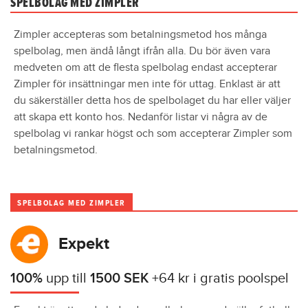
SPELBOLAG MED ZIMPLER
Zimpler accepteras som betalningsmetod hos många
spelbolag, men ändå långt ifrån alla. Du bör även vara
medveten om att de flesta spelbolag endast accepterar
Zimpler för insättningar men inte för uttag. Enklast är att
du säkerställer detta hos de spelbolaget du har eller väljer
att skapa ett konto hos. Nedanför listar vi några av de
spelbolag vi rankar högst och som accepterar Zimpler som
betalningsmetod.
SPELBOLAG MED ZIMPLER
Expekt
100%
upp till
1500 SEK
+64 kr i gratis poolspel