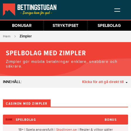
BONUSAR
STRYKTIPSET
SPELBOLAG
Zimpler
Hem
SPELBOLAG MED ZIMPLER
Zimpler gör mobila betalningar enklare, snabbare och
säkrare.
INNEHÅLL:
Klicka för att gå direkt till
CASINON MED ZIMPLER
SPELBOLAG
BONUS
RANK
18+ | Spela ansvarsfullt |
Stodlinjen.se
| Regler & villkor gäller