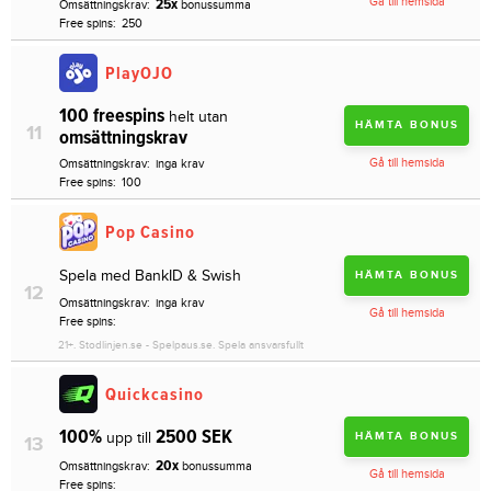
Gå till hemsida
25x
Omsättningskrav:
bonussumma
Free spins:
250
PlayOJO
100 freespins
helt utan
HÄMTA BONUS
11
omsättningskrav
Gå till hemsida
Omsättningskrav:
inga krav
Free spins:
100
Pop Casino
Spela med BankID & Swish
HÄMTA BONUS
12
Omsättningskrav:
inga krav
Gå till hemsida
Free spins:
21+. Stodlinjen.se - Spelpaus.se. Spela ansvarsfullt
Quickcasino
100%
2500 SEK
upp till
HÄMTA BONUS
13
20x
Omsättningskrav:
bonussumma
Gå till hemsida
Free spins: