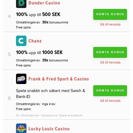
Dunder Casino
100%
500 SEK
upp till
HÄMTA BONUS
4
30x
Omsättningskrav:
bonussumma
Gå till hemsida
Free spins:
Chanz
100%
1000 SEK
upp till
HÄMTA BONUS
5
35x
Omsättningskrav:
bonussumma
Gå till hemsida
Free spins:
Frank & Fred Sport & Casino
Spela snabbt och säkert med Swish &
HÄMTA BONUS
Bank-ID
6
Gå till hemsida
Omsättningskrav:
inga krav
Free spins:
21+. Stodlinjen.se - Spelpaus.se. Spela ansvarsfullt
Lucky Louis Casino