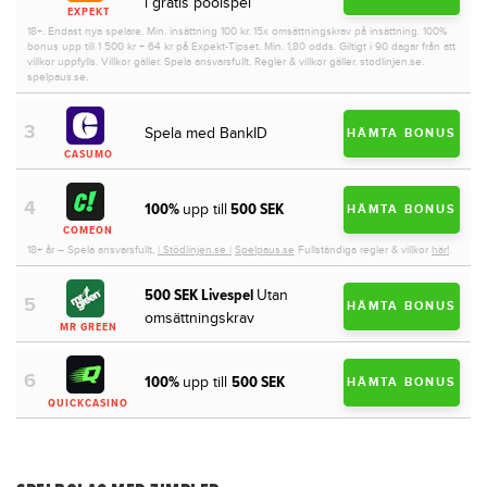
i gratis poolspel
EXPEKT
18+. Endast nya spelare. Min. insättning 100 kr. 15x omsättningskrav på insättning. 100%
bonus upp till 1 500 kr + 64 kr på Expekt-Tipset. Min. 1,80 odds. Giltigt i 90 dagar från att
villkor uppfylls. Villkor gäller. Spela ansvarsfullt. Regler & villkor gäller. stodlinjen.se.
spelpaus.se.
Spela med BankID
HÄMTA BONUS
CASUMO
100%
500 SEK
upp till
HÄMTA BONUS
COMEON
18+ år – Spela ansvarsfullt,
| Stödlinjen.se |
Spelpaus.se
Fullständiga regler & villkor
här!
.
500 SEK Livespel
Utan
HÄMTA BONUS
omsättningskrav
MR GREEN
100%
500 SEK
upp till
HÄMTA BONUS
QUICKCASINO