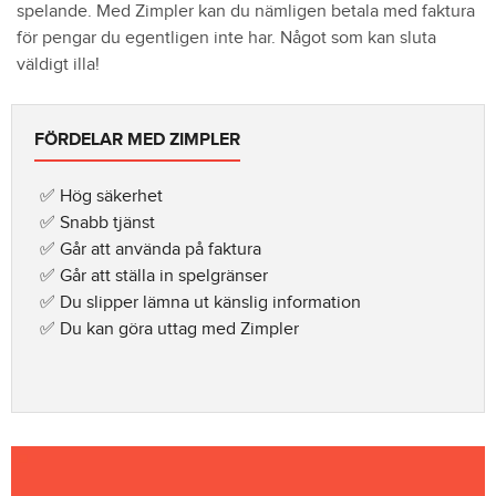
spelande. Med Zimpler kan du nämligen betala med faktura
för pengar du egentligen inte har. Något som kan sluta
väldigt illa!
FÖRDELAR MED ZIMPLER
✅ Hög säkerhet
✅ Snabb tjänst
✅ Går att använda på faktura
✅ Går att ställa in spelgränser
✅ Du slipper lämna ut känslig information
✅ Du kan göra uttag med Zimpler