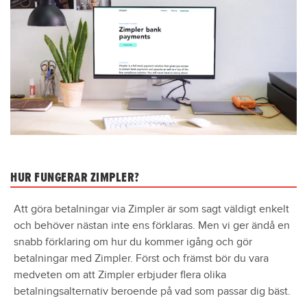
HUR FUNGERAR ZIMPLER?
Att göra betalningar via Zimpler är som sagt väldigt enkelt
och behöver nästan inte ens förklaras. Men vi ger ändå en
snabb förklaring om hur du kommer igång och gör
betalningar med Zimpler. Först och främst bör du vara
medveten om att Zimpler erbjuder flera olika
betalningsalternativ beroende på vad som passar dig bäst.