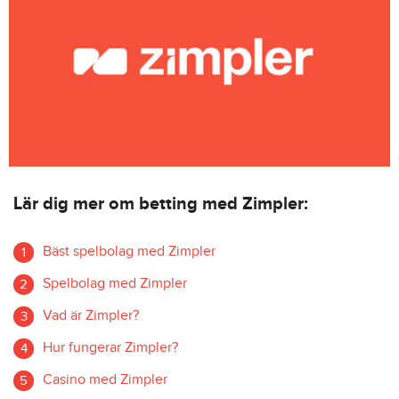
Lär dig mer om betting med Zimpler:
Bäst spelbolag med Zimpler
Spelbolag med Zimpler
Vad är Zimpler?
Hur fungerar Zimpler?
Casino med Zimpler