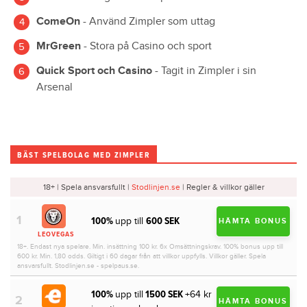
ComeOn
- Använd Zimpler som uttag
MrGreen
- Stora på Casino och sport
Quick Sport och Casino
- Tagit in Zimpler i sin
Arsenal
BÄST SPELBOLAG MED ZIMPLER
18+ | Spela ansvarsfullt |
Stodlinjen.se
| Regler & villkor gäller
100%
600 SEK
upp till
HÄMTA BONUS
LEOVEGAS
18+. Endast nya spelare. Min. insättning 100 kr. 6x Omsättningskrav. 100% bonus upp till
600 kr. Min. 1,80 odds. Giltigt i 60 dagar från att villkor uppfylls. Villkor gäller. Spela
ansvarsfullt. Stodlinjen.se - spelpaus.se.
100%
1500 SEK
upp till
+64 kr
HÄMTA BONUS