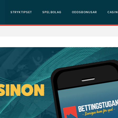
STRYKTIPSET
SPELBOLAG
ODDSBONUSAR
CASI