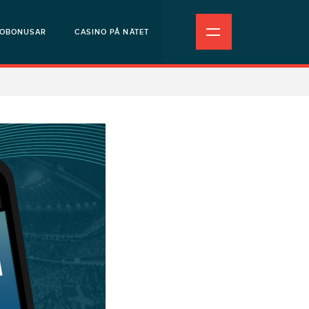
NOBONUSAR
CASINO PÅ NÄTET