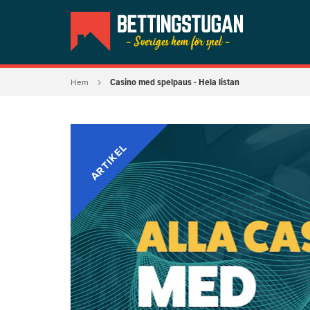
Casino med spelpaus - Hela listan
Hem
ARTIKEL