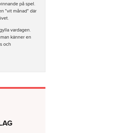
vinnande på spel.
en "vit månad" där
ivet.
rgylla vardagen.
tt man känner en
s och
LAG