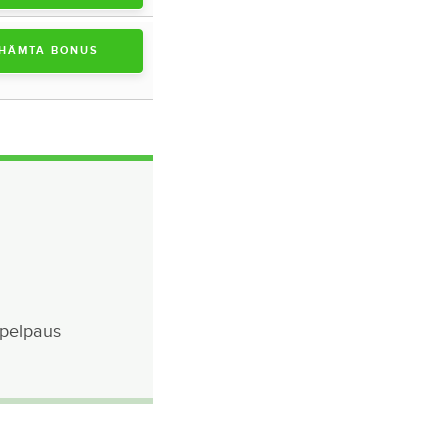
HÄMTA BONUS
spelpaus