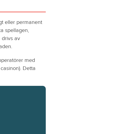
igt eller permanent
ka spellagen,
 drivs av
aden.
loperatörer med
casinon). Detta