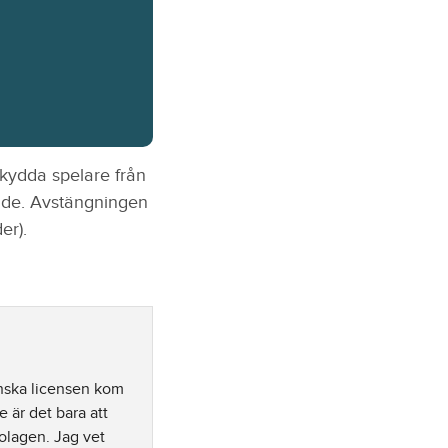
skydda spelare från
nde. Avstängningen
er).
enska licensen kom
 är det bara att
olagen. Jag vet