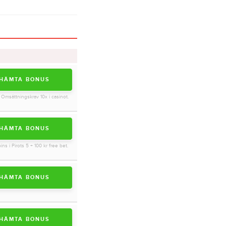
HÄMTA BONUS
. Omsättningskrav 10x i casinot.
HÄMTA BONUS
ns i Pirots 5 + 100 kr free bet.
HÄMTA BONUS
HÄMTA BONUS