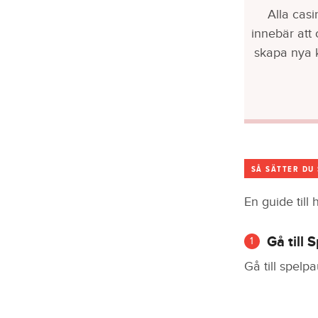
Alla casi
innebär att 
skapa nya k
SÅ SÄTTER DU 
En guide till
Gå till 
1
Gå till spelp