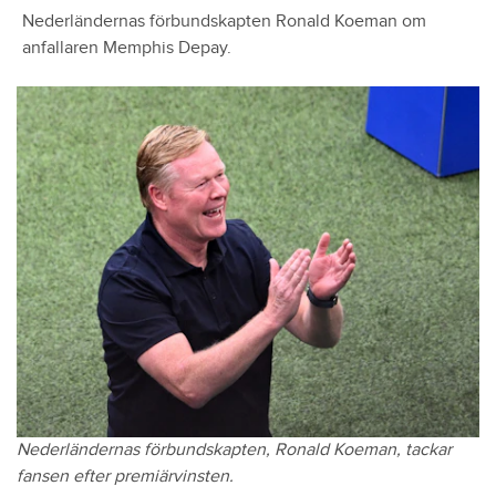
Nederländernas förbundskapten Ronald Koeman om
anfallaren Memphis Depay.
Nederländernas förbundskapten, Ronald Koeman, tackar
fansen efter premiärvinsten.