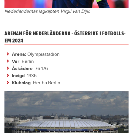
Nederländernas lagkapten Virgil van Dijk.
ARENAN FÖR NEDERLÄNDERNA - ÖSTERRIKE I FOTBOLLS-
EM 2024
Arena:
Olympiastadion
Var
: Berlin
Åskådare
: 76 176
Invigd
: 1936
Klubblag
: Hertha Berlin