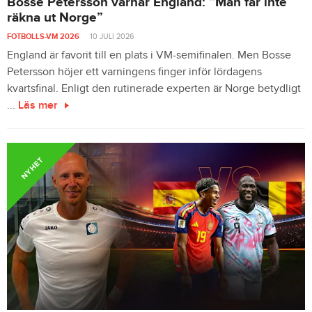
Bosse Petersson varnar England: ”Man får inte
räkna ut Norge”
FOTBOLLS-VM 2026
10 JULI 2026
England är favorit till en plats i VM-semifinalen. Men Bosse
Petersson höjer ett varningens finger inför lördagens
kvartsfinal. Enligt den rutinerade experten är Norge betydligt
...
Läs mer
NYHET