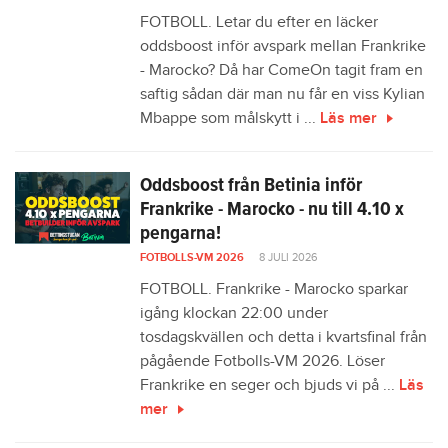
FOTBOLL. Letar du efter en läcker
oddsboost inför avspark mellan Frankrike
- Marocko? Då har ComeOn tagit fram en
saftig sådan där man nu får en viss Kylian
Mbappe som målskytt i ...
Läs mer
Oddsboost från Betinia inför
Frankrike - Marocko - nu till 4.10 x
pengarna!
FOTBOLLS-VM 2026
8 JULI 2026
FOTBOLL. Frankrike - Marocko sparkar
igång klockan 22:00 under
tosdagskvällen och detta i kvartsfinal från
pågående Fotbolls-VM 2026. Löser
Frankrike en seger och bjuds vi på ...
Läs
mer