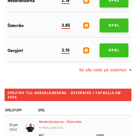
2.18
Nederländerna
SPEL
3.85
Österrike
SPEL
3.10
Oavgjort
SPEL
Se alla odds på matchen
SPELTIPS TILL NEDERLÄNDERNA - ÖSTERRIKE I FOTBOLLS-EM
2024
SPELSTOPP
SPEL
Nederländerna - Österrike
25 juni
FOTBOLLS EM 2024
18:00
BET:
ODDS: