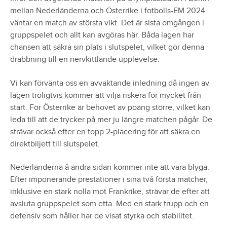
mellan Nederländerna och Österrike i fotbolls-EM 2024
väntar en match av största vikt. Det är sista omgången i
gruppspelet och allt kan avgöras här. Båda lagen har
chansen att säkra sin plats i slutspelet, vilket gör denna
drabbning till en nervkittlande upplevelse.
Vi kan förvänta oss en avvaktande inledning då ingen av
lagen troligtvis kommer att vilja riskera för mycket från
start. För Österrike är behovet av poäng större, vilket kan
leda till att de trycker på mer ju längre matchen pågår. De
strävar också efter en topp 2-placering för att säkra en
direktbiljett till slutspelet.
Nederländerna å andra sidan kommer inte att vara blyga.
Efter imponerande prestationer i sina två första matcher,
inklusive en stark nolla mot Frankrike, strävar de efter att
avsluta gruppspelet som etta. Med en stark trupp och en
defensiv som håller har de visat styrka och stabilitet.