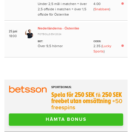
Under 2,5 mål i matchen + över
4.00
2,5 offside i matchen + över 1,5
(
Snabbare
)
offside för Österrike
Nederländerna - Österrike
25 juni
FOTBOLLS EM 2024
18:00
BET:
ODDS:
Över 9,5 hörnor
2.35 (
Lucky
Sports
)
SPORTBONUS:
Spela för 250 SEK
250 SEK
få
freebet utan omsättning
+50
freespins
HÄMTA BONUS