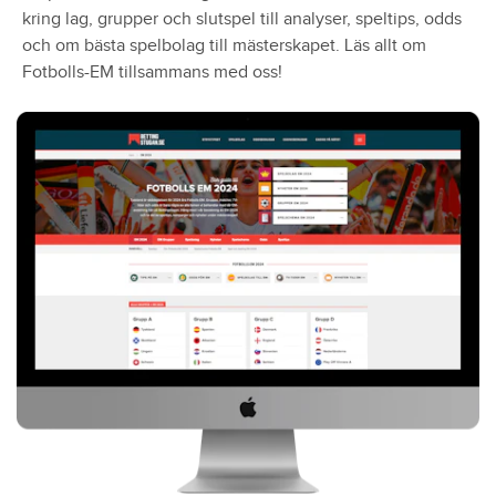
kring lag, grupper och slutspel till analyser, speltips, odds
och om bästa spelbolag till mästerskapet. Läs allt om
Fotbolls-EM tillsammans med oss!