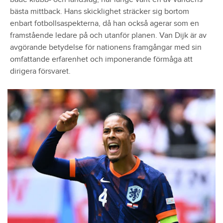
bästa mittback. Hans skicklighet sträcker sig bortom
enbart fotbollsaspekterna, då han också agerar som en
framstående ledare på och utanför planen. Van Dijk är av
avgörande betydelse för nationens framgångar med sin
omfattande erfarenhet och imponerande förmåga att
dirigera försvaret.