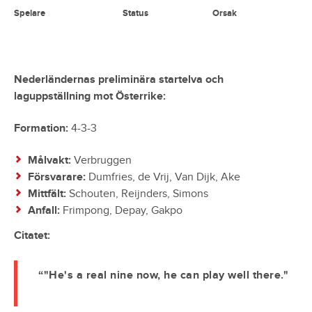
Spelare
Status
Orsak
Nederländernas preliminära startelva och
laguppställning mot Österrike:
Formation:
4-3-3
Målvakt:
Verbruggen
Försvarare:
Dumfries, de Vrij, Van Dijk, Ake
Mittfält:
Schouten, Reijnders, Simons
Anfall:
Frimpong, Depay, Gakpo
Citatet:
“"He's a real nine now, he can play well there."