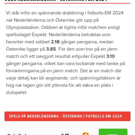
Vi står inför en spännande drabbning i fotbolls-EM 2024
när Nederländerna och Österrike gör upp på
Olympiastadion. Oddsen är tighta inför matchen enligt
spelbolaget Expekt. Nederländerna betraktas som
favoriter med oddset
2.18
gånger pengarna, medan
Österrike ligger på
3.85
. För den som tror på en jämn
match och ett oavgjort resultat erbjuder Expekt
3.10
gånger pengarna, vilket kan vara lockande med tanke på
förväntningarna på en jämn match. Det är en match där
varje detalj kan bli avgörande, och spänningsfaktorn är
hög när lagen gör sitt yttersta för att säkra en plats i
slutspelet.
SPELA PÅ NEDERLÄNDERNA - ÖSTERRIKE I FOTBOLLS-EM 2024