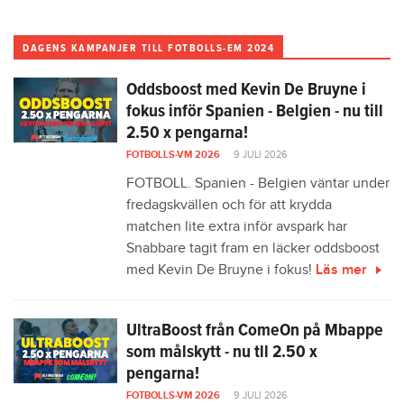
DAGENS KAMPANJER TILL FOTBOLLS-EM 2024
Oddsboost med Kevin De Bruyne i
fokus inför Spanien - Belgien - nu till
2.50 x pengarna!
FOTBOLLS-VM 2026
9 JULI 2026
FOTBOLL. Spanien - Belgien väntar under
fredagskvällen och för att krydda
matchen lite extra inför avspark har
Snabbare tagit fram en läcker oddsboost
med Kevin De Bruyne i fokus!
Läs mer
UltraBoost från ComeOn på Mbappe
som målskytt - nu tll 2.50 x
pengarna!
FOTBOLLS-VM 2026
9 JULI 2026