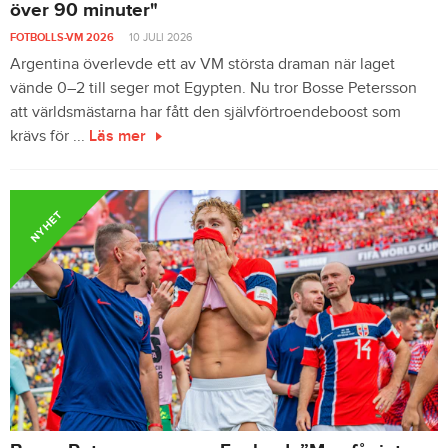
över 90 minuter"
FOTBOLLS-VM 2026
10 JULI 2026
Argentina överlevde ett av VM största draman när laget
vände 0–2 till seger mot Egypten. Nu tror Bosse Petersson
att världsmästarna har fått den självförtroendeboost som
krävs för ...
Läs mer
NYHET