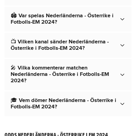
🏟 Var spelas Nederländerna - Österrike i
Fotbolls-EM 2024?
📺 Vilken kanal sänder Nederländerna -
Österrike i Fotbolls-EM 2024?
🎤 Vilka kommenterar matchen
Nederländerna - Österrike i Fotbolls-EM
2024?
🎓 Vem dömer Nederländerna - Österrike i
Fotbolls-EM 2024?
ODDS NEDERLÄNDERNA - ÖSTERRIKE I EM 2024