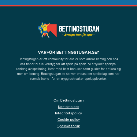
VARFÖR BETTINGSTUGAN.SE?
Bettingstugan är ett community för alla er som älskar betting och hos
oss finner ni alla verktyg för att spela på sport. Vi erbjuder speltips,
ranking av spelbolag, listor med bäst bonusar samt guider för att lära sig
mer om betting. Bettingstugan.se skriver endast om spelbolag som har
svensk licens - för en trygg och säker spelupplevelse.
Om Bettingstugan
Kontakta oss
Integritetspolicy
Cookie policy
Spelmissbruk