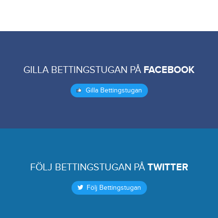
GILLA BETTINGSTUGAN PÅ
FACEBOOK
Gilla Bettingstugan
FÖLJ BETTINGSTUGAN PÅ
TWITTER
Följ Bettingstugan