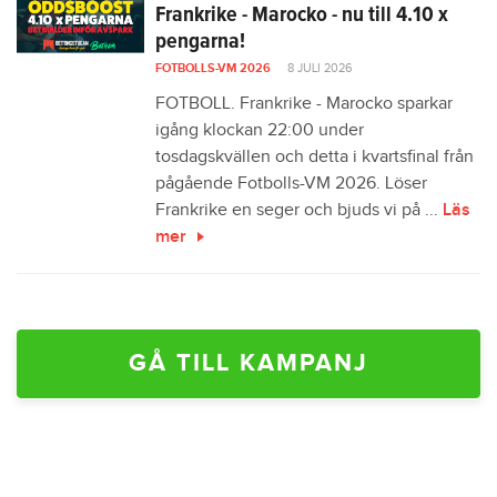
Frankrike - Marocko - nu till 4.10 x
pengarna!
FOTBOLLS-VM 2026
8 JULI 2026
FOTBOLL. Frankrike - Marocko sparkar
igång klockan 22:00 under
tosdagskvällen och detta i kvartsfinal från
pågående Fotbolls-VM 2026. Löser
Frankrike en seger och bjuds vi på ...
Läs
mer
GÅ TILL KAMPANJ