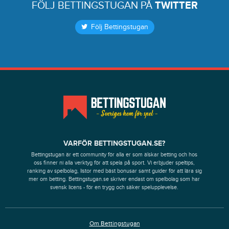
FÖLJ BETTINGSTUGAN PÅ
TWITTER
Följ Bettingstugan
VARFÖR BETTINGSTUGAN.SE?
Bettingstugan är ett community för alla er som älskar betting och hos
oss finner ni alla verktyg för att spela på sport. Vi erbjuder speltips,
ranking av spelbolag, listor med bäst bonusar samt guider för att lära sig
mer om betting. Bettingstugan.se skriver endast om spelbolag som har
svensk licens - för en trygg och säker spelupplevelse.
Om Bettingstugan