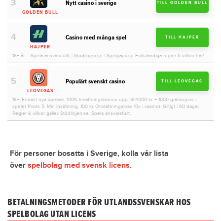
Nytt casino i sverige
TILL GOLDEN BULL
GOLDEN BULL
Casino med många spel
TILL HAJPER
HAJPER
18+ år – Spela ansvarsfullt,
| Stödlinjen.se |
Spelpaus.se
Fullständiga regler & villkor
här!
Populärt svenskt casino
TILL LEOVEGAS
LEOVEGAS
18+. Endast nya spelare. 100% Insättningsbonus upp till 4000 kr. + 1000 gratisspins i
spelet Pirots 5. Min insättning. 100 kr. Omsättningskrav 10x i casinot. Giltigt i 60 dagar.
Regler & villkor gäller. Stödlinjen.se. Spela ansvarsfullt.
För personer bosatta i Sverige, kolla vår lista
över
spelbolag med svensk licens
.
BETALNINGSMETODER FÖR UTLANDSSVENSKAR HOS
SPELBOLAG UTAN LICENS