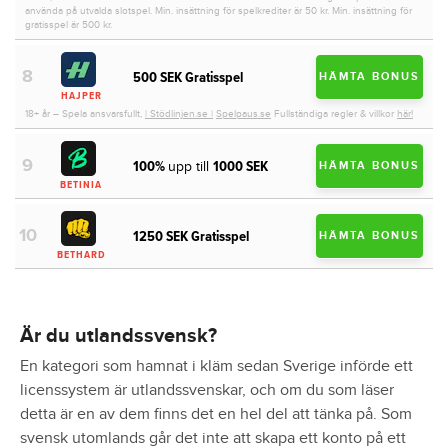
använda på utvalda slotspel. Min. insättning för spelkrediter är 50 kr. Min. insättning för
gratisspel är 500 kr.
500 SEK Gratisspel
HÄMTA BONUS
HAJPER
18+ år – Spela ansvarsfullt,
| Stödlinjen.se |
Spelpaus.se
Fullständiga regler & villkor
här!
100%
1000 SEK
upp till
HÄMTA BONUS
BETINIA
1250 SEK Gratisspel
HÄMTA BONUS
BETHARD
Är du utlandssvensk?
En kategori som hamnat i kläm sedan Sverige införde ett
licenssystem är utlandssvenskar, och om du som läser
detta är en av dem finns det en hel del att tänka på. Som
svensk utomlands går det inte att skapa ett konto på ett