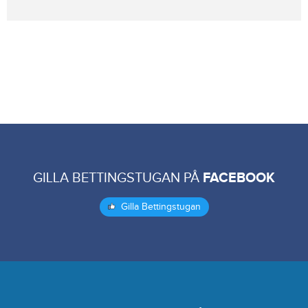
GILLA BETTINGSTUGAN PÅ
FACEBOOK
Gilla Bettingstugan