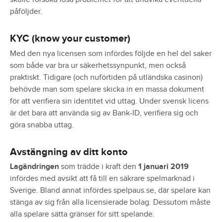
påföljder.
KYC (know your customer)
Med den nya licensen som infördes följde en hel del saker
som både var bra ur säkerhetssynpunkt, men också
praktiskt. Tidigare (och nuförtiden på utländska casinon)
behövde man som spelare skicka in en massa dokument
för att verifiera sin identitet vid uttag. Under svensk licens
är det bara att använda sig av Bank-ID, verifiera sig och
göra snabba uttag.
Avstängning av ditt konto
L
agändringen
som trädde i kraft den
1 januari 2019
infördes med avsikt att få till en säkrare spelmarknad i
Sverige. Bland annat infördes spelpaus.se, där spelare kan
stänga av sig från alla licensierade bolag. Dessutom måste
alla spelare sätta gränser för sitt spelande.