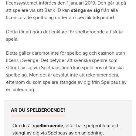
licenssystemet infördes den 1 januari 2019. Den går ut på
att spelare via sitt Bank-ID kan
stänga av sig
från alla
licensierade spelbolag under en specifik tidsperiod.
Detta för att göra det enklare för spelberoende att sluta
spela.
Detta gäller däremot inte för spelbolag och casinon utan
licens i Sverige. Det betyder att svenska spelare som
stängt av sig via Spelpaus ändå kan spela hos utländska
spelbolag. Men det är absolut inte att rekommendera,
eftersom du som spelare stängde av dig från Spelpaus av
en anledning.
ÄR DU SPELBEROENDE?
Om du är
spelberoende
, eller har spelproblem och
stängt av dig via Spelpaus av en anledning,