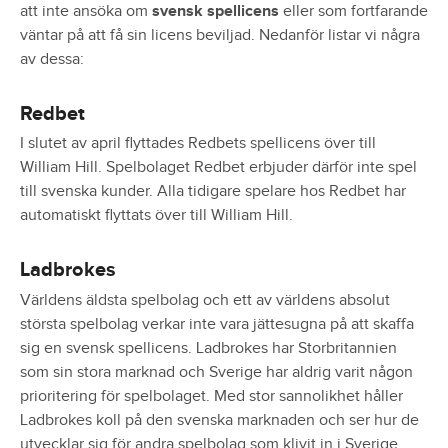
att inte ansöka om
svensk spellicens
eller som fortfarande
väntar på att få sin licens beviljad. Nedanför listar vi några
av dessa:
Redbet
I slutet av april flyttades Redbets spellicens över till
William Hill. Spelbolaget Redbet erbjuder därför inte spel
till svenska kunder. Alla tidigare spelare hos Redbet har
automatiskt flyttats över till William Hill.
Ladbrokes
Världens äldsta spelbolag och ett av världens absolut
största spelbolag verkar inte vara jättesugna på att skaffa
sig en svensk spellicens. Ladbrokes har Storbritannien
som sin stora marknad och Sverige har aldrig varit någon
prioritering för spelbolaget. Med stor sannolikhet håller
Ladbrokes koll på den svenska marknaden och ser hur de
utvecklar sig för andra spelbolag som klivit in i Sverige.