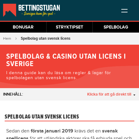
BONUSAR
STRYKTIPSET
SPELBOLAG
Spelbolag utan svensk licens
Hem
SPELBOLAG & CASINO UTAN LICENS I
SVERIGE
I denna guide kan du läsa om regler & lagar för
spelbolagen utan svensk licens.
INNEHÅLL:
Klicka för att gå direkt till
SPELBOLAG UTAN SVENSK LICENS
Sedan den
första januari 2019
krävs det en
svensk
spellicens
för att utländska aktörer ska få erbjuda spel och