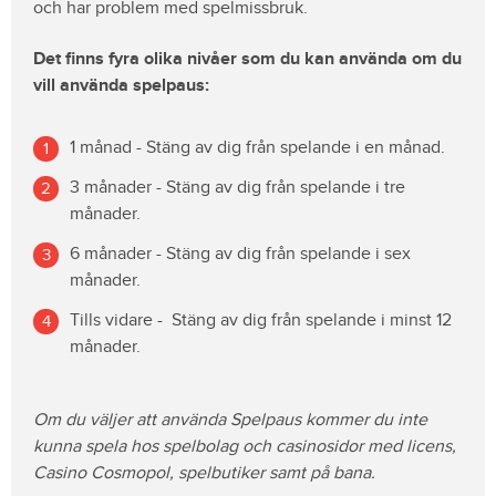
och har problem med spelmissbruk.
Det finns fyra olika nivåer som du kan använda om du
vill använda spelpaus:
1 månad - Stäng av dig från spelande i en månad.
3 månader - Stäng av dig från spelande i tre
månader.
6 månader - Stäng av dig från spelande i sex
månader.
Tills vidare - Stäng av dig från spelande i minst 12
månader.
Om du väljer att använda Spelpaus kommer du inte
kunna spela hos spelbolag och casinosidor med licens,
Casino Cosmopol, spelbutiker samt på bana.