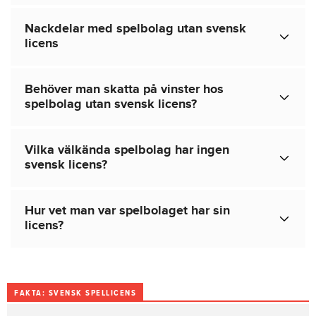
Nackdelar med spelbolag utan svensk
licens
Behöver man skatta på vinster hos
spelbolag utan svensk licens?
Vilka välkända spelbolag har ingen
svensk licens?
Hur vet man var spelbolaget har sin
licens?
FAKTA: SVENSK SPELLICENS