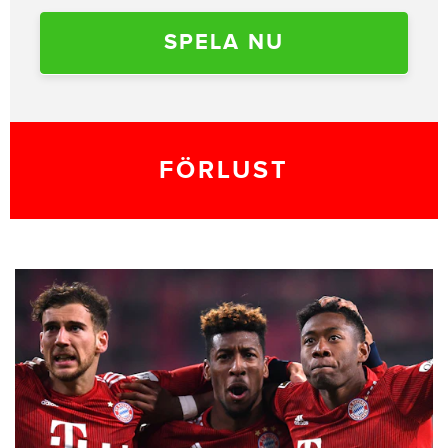
SPELA NU
FÖRLUST