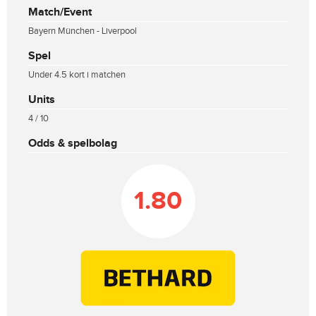
Match/Event
Bayern München - Liverpool
Spel
Under 4.5 kort i matchen
Units
4 / 10
Odds & spelbolag
1.80