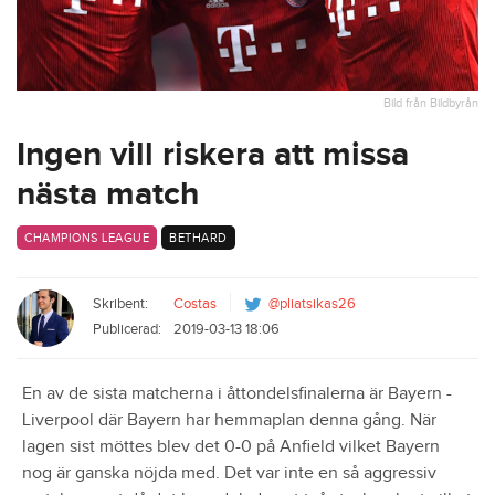
Bild från Bildbyrån
Ingen vill riskera att missa
nästa match
CHAMPIONS LEAGUE
BETHARD
Skribent:
Costas
@pliatsikas26
Publicerad:
2019-03-13 18:06
En av de sista matcherna i åttondelsfinalerna är Bayern -
Liverpool där Bayern har hemmaplan denna gång. När
lagen sist möttes blev det 0-0 på Anfield vilket Bayern
nog är ganska nöjda med. Det var inte en så aggressiv