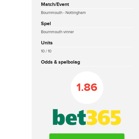
Match/Event
Bournmouth - Nottingham
Spel
Bournmouth vinner
Units
10 / 10
Odds & spelbolag
1.86