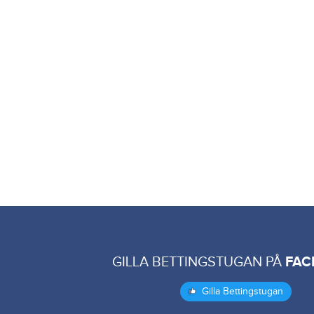
GILLA BETTINGSTUGAN PÅ
FAC
Gilla Bettingstugan