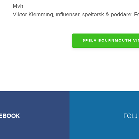
Mvh
Viktor Klemming, influensär, speltorsk & poddare: F
SPELA BOURNMOUTH VI
EBOOK
FÖLJ